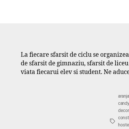
La fiecare sfarsit de ciclu se organiz
de sfarsit de gimnaziu, sfarsit de lice
viata fiecarui elev si student. Ne ad
aranj
candy
decor
const
Etichete
hoste