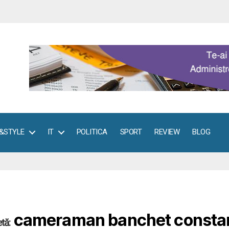
E&STYLE
IT
POLITICA
SPORT
REVIEW
BLOG
cameraman banchet consta
tă: