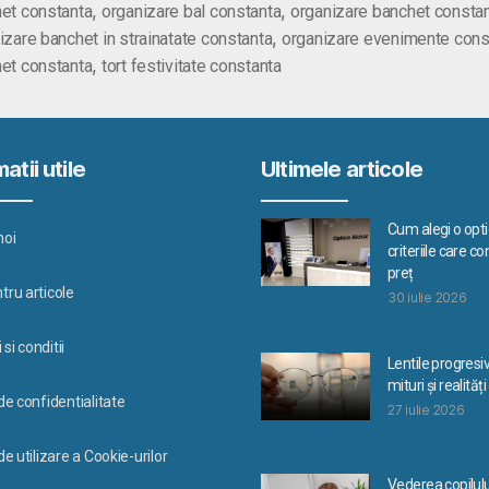
,
,
et constanta
organizare bal constanta
organizare banchet consta
,
izare banchet in strainatate constanta
organizare evenimente cons
,
et constanta
tort festivitate constanta
atii utile
Ultimele articole
Cum alegi o optic
noi
criteriile care c
preț
tru articole
30 iulie 2026
si conditii
Lentile progresi
mituri și realități
 de confidentialitate
27 iulie 2026
de utilizare a Cookie-urilor
Vederea copilulu