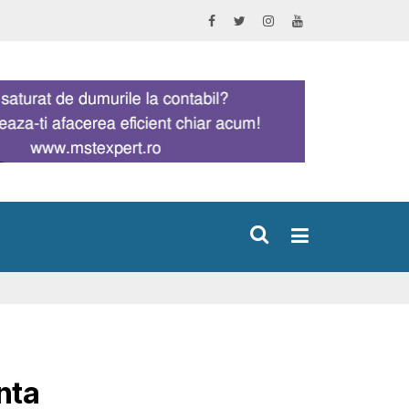
×
nta