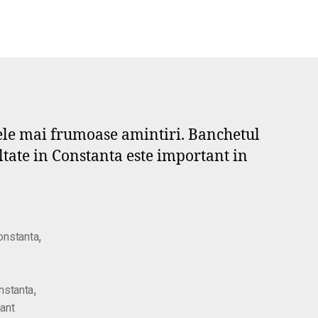
 cele mai frumoase amintiri. Banchetul
ultate in Constanta este important in
,
onstanta
,
nstanta
gant