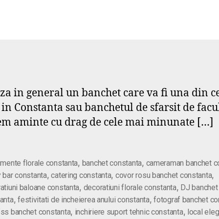
eaza in general un banchet care va fi una din
u in Constanta sau banchetul de sfarsit de fac
ucem aminte cu drag de cele mai minunate […]
,
,
amente florale constanta
banchet constanta
cameraman banchet c
,
,
,
 bar constanta
catering constanta
covor rosu banchet constanta
,
,
atiuni baloane constanta
decoratiuni florale constanta
DJ banchet
,
,
anta
festivitati de incheierea anului constanta
fotograf banchet co
,
,
ss banchet constanta
inchiriere suport tehnic constanta
local ele