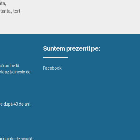
,
nta
,
tanta
tort
Suntem prezenti pe:
ă potrivită:
Facebook
ontează dincolo de
ve după 40 de ani:
i inainte de școală: