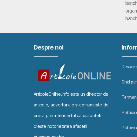
banch
organ
banch
Despre noi
Inform
Despre 
Ghid pen
ArticoleOnline.info este un director de
Termeni 
articole, advertoriale si comunicate de
Politica
presa prin intermediul caruia puteti
creste notorietatea afacerii
Politica 
dumneavoastra.