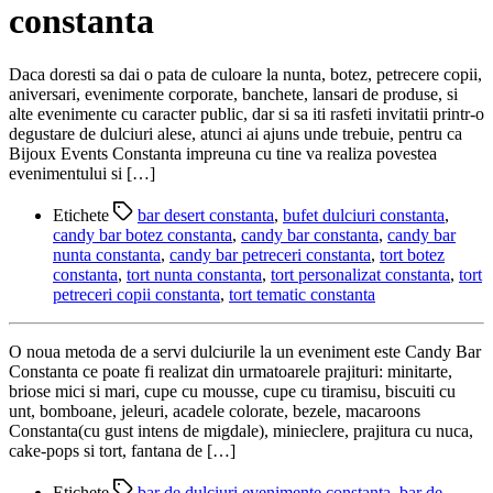
constanta
Daca doresti sa dai o pata de culoare la nunta, botez, petrecere copii,
aniversari, evenimente corporate, banchete, lansari de produse, si
alte evenimente cu caracter public, dar si sa iti rasfeti invitatii printr-o
degustare de dulciuri alese, atunci ai ajuns unde trebuie, pentru ca
Bijoux Events Constanta impreuna cu tine va realiza povestea
evenimentului si […]
Etichete
bar desert constanta
,
bufet dulciuri constanta
,
candy bar botez constanta
,
candy bar constanta
,
candy bar
nunta constanta
,
candy bar petreceri constanta
,
tort botez
constanta
,
tort nunta constanta
,
tort personalizat constanta
,
tort
petreceri copii constanta
,
tort tematic constanta
O noua metoda de a servi dulciurile la un eveniment este Candy Bar
Constanta ce poate fi realizat din urmatoarele prajituri: minitarte,
briose mici si mari, cupe cu mousse, cupe cu tiramisu, biscuiti cu
unt, bomboane, jeleuri, acadele colorate, bezele, macaroons
Constanta(cu gust intens de migdale), minieclere, prajitura cu nuca,
cake-pops si tort, fantana de […]
Etichete
bar de dulciuri evenimente constanta
,
bar de