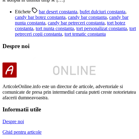
Etichete
bar desert constanta
,
bufet dulciuri constanta
,
candy bar botez constanta
,
candy bar constanta
,
candy bar
nunta constanta
,
candy bar petreceri constanta
,
tort botez
constanta
,
tort nunta constanta
,
tort personalizat constanta
,
tort
petreceri copii constanta
,
tort tematic constanta
Despre noi
ArticoleOnline.info este un director de articole, advertoriale si
comunicate de presa prin intermediul caruia puteti creste notorietatea
afacerii dumneavoastra.
Informatii utile
Despre noi
Ghid pentru articole