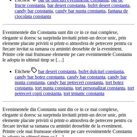
fructe constanta
,
bar desert constanta
,
bufet desert constanta
,
candy bar constanta
,
candy bar nunta constanta
,
fantana de
ciocolata constanta
Evenimentele din Constanta sunt din ce in ce mai complexe,
elegante si doresc sa surprinda invitatii printr-un decor unic, prin
elemente placute privirii si printr-o atmosfera de petrecere pentru ca
fiecare invitat sa ramana cu amintiri deosebite de la eveniment.
Printre cele mai frumoase elemente pe care evenimentele Constanta
le adopta in ultimul timp se […]
Etichete
bar desert constanta
,
bufet dulciuri constanta
,
candy bar botez constanta
,
candy bar constanta
,
candy bar
nunta constanta
,
candy bar petreceri constanta
,
tort botez
constanta
,
tort nunta constanta
,
tort personalizat constanta
,
tort
petreceri copii constanta
,
tort tematic constanta
Evenimentele din Constanta sunt din ce in ce mai complexe,
elegante si doresc sa surprinda invitatii printr-un decor unic, prin
elemente placute privirii si printr-o atmosfera de petrecere pentru ca
fiecare invitat sa ramana cu amintiri deosebite de la eveniment.
Printre cele mai frumoase elemente pe care evenimentele Constanta
le adopta in ultimul timp se […]