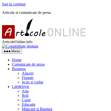
Sari la conținut
Articole si comunicate de presa
ArticoleOnline.info
Meniu
Home
Comunicate de presa
Business
Afaceri
Finante
Scris si vorbit
Life&Style
Arta
Boli
Copii
Educatie
Mancare si Bautura