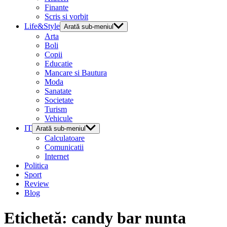
Finante
Scris si vorbit
Life&Style
Arată sub-meniul
Arta
Boli
Copii
Educatie
Mancare si Bautura
Moda
Sanatate
Societate
Turism
Vehicule
IT
Arată sub-meniul
Calculatoare
Comunicatii
Internet
Politica
Sport
Review
Blog
Etichetă:
candy bar nunta