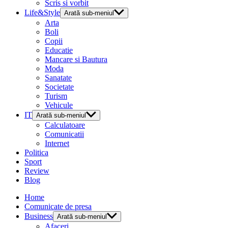
Scris si vorbit
Life&Style
Arată sub-meniul
Arta
Boli
Copii
Educatie
Mancare si Bautura
Moda
Sanatate
Societate
Turism
Vehicule
IT
Arată sub-meniul
Calculatoare
Comunicatii
Internet
Politica
Sport
Review
Blog
Home
Comunicate de presa
Business
Arată sub-meniul
Afaceri