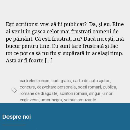
Ești scriitor și vrei să fii publicat? Da, și eu. Bine
ai venit în gașca celor mai frustrați oameni de
pe pământ. Că ești frustrat, nu? Dacă nu ești, mă
bucur pentru tine. Eu sunt tare frustrată și fac
tot ce pot ca să nu fiu și supărată în același timp.
Asta ar fi foarte […]
,
,
,
carti electronice
carti gratis
carto de auto ajutor
,
,
,
,
concurs
dezvoltare personala
poeti romani
publica
Etichete
,
,
,
romane de dragoste
scriitori romani
singur
umor
,
,
englezesc
umor negru
versuri amuzante
Despre noi