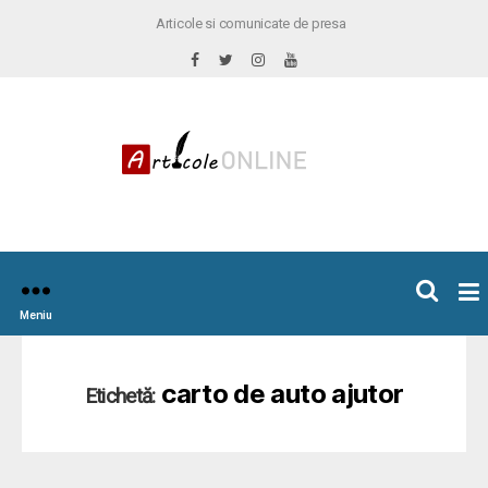
Articole si comunicate de presa
×
icoleOnline.info
Meniu
carto de auto ajutor
Etichetă: