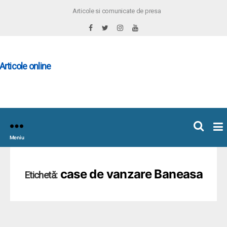
Articole si comunicate de presa
×
icoleOnline.info
Meniu
case de vanzare Baneasa
Etichetă: