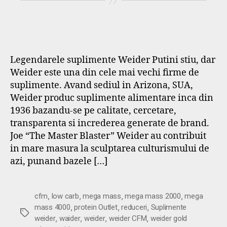
Legendarele suplimente Weider Putini stiu, dar
Weider este una din cele mai vechi firme de
suplimente. Avand sediul in Arizona, SUA,
Weider produc suplimente alimentare inca din
1936 bazandu-se pe calitate, cercetare,
transparenta si increderea generate de brand.
Joe “The Master Blaster” Weider au contribuit
in mare masura la sculptarea culturismului de
azi, punand bazele […]
,
,
,
,
cfm
low carb
mega mass
mega mass 2000
mega
,
,
,
mass 4000
protein Outlet
reduceri
Suplimente
Etichete
,
,
,
,
weider
waider
weider
weider CFM
weider gold