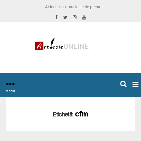
Articole si comunicate de presa
×
icoleOnline.info
Meniu
cfm
Etichetă: