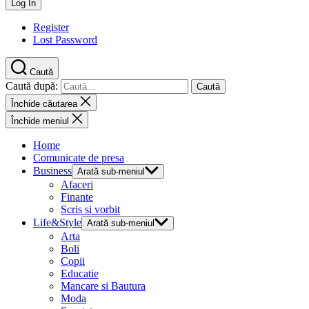
Register
Lost Password
Caută
Caută după:
Închide căutarea
Închide meniul
Home
Comunicate de presa
Business
Arată sub-meniul
Afaceri
Finante
Scris si vorbit
Life&Style
Arată sub-meniul
Arta
Boli
Copii
Educatie
Mancare si Bautura
Moda