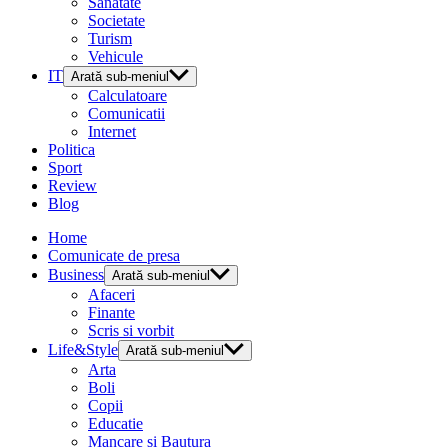
Sanatate
Societate
Turism
Vehicule
IT
Arată sub-meniul
Calculatoare
Comunicatii
Internet
Politica
Sport
Review
Blog
Home
Comunicate de presa
Business
Arată sub-meniul
Afaceri
Finante
Scris si vorbit
Life&Style
Arată sub-meniul
Arta
Boli
Copii
Educatie
Mancare si Bautura