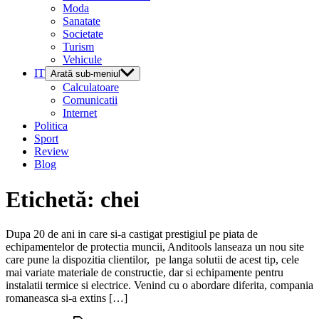
Moda
Sanatate
Societate
Turism
Vehicule
IT
Arată sub-meniul
Calculatoare
Comunicatii
Internet
Politica
Sport
Review
Blog
Etichetă:
chei
Dupa 20 de ani in care si-a castigat prestigiul pe piata de
echipamentelor de protectia muncii, Anditools lanseaza un nou site
care pune la dispozitia clientilor, pe langa solutii de acest tip, cele
mai variate materiale de constructie, dar si echipamente pentru
instalatii termice si electrice. Venind cu o abordare diferita, compania
romaneasca si-a extins […]