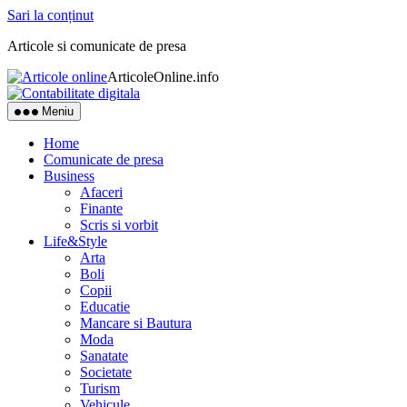
Sari la conținut
Articole si comunicate de presa
ArticoleOnline.info
Meniu
Home
Comunicate de presa
Business
Afaceri
Finante
Scris si vorbit
Life&Style
Arta
Boli
Copii
Educatie
Mancare si Bautura
Moda
Sanatate
Societate
Turism
Vehicule