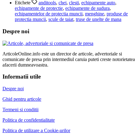
Etichete
anditools
,
chei
,
clesti
,
echipamente auto
,
echipamente de protectie
,
echipamente de sudura
,
echipamentelor de protectia muncii
,
menghine
,
produse de
protectia muncii
,
scule de taiat
,
truse de unelte de mana
Despre noi
ArticoleOnline.info este un director de articole, advertoriale si
comunicate de presa prin intermediul caruia puteti creste notorietatea
afacerii dumneavoastra.
Informatii utile
Despre noi
Ghid pentru articole
Termeni si conditii
Politica de confidentialitate
Politica de utilizare a Cookie-urilor