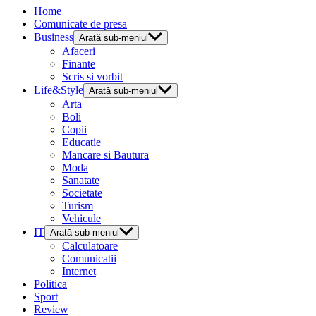
Home
Comunicate de presa
Business
Arată sub-meniul
Afaceri
Finante
Scris si vorbit
Life&Style
Arată sub-meniul
Arta
Boli
Copii
Educatie
Mancare si Bautura
Moda
Sanatate
Societate
Turism
Vehicule
IT
Arată sub-meniul
Calculatoare
Comunicatii
Internet
Politica
Sport
Review