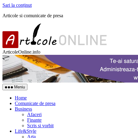
Sari la conținut
Articole si comunicate de presa
ArticoleOnline.info
Meniu
Home
Comunicate de presa
Business
Afaceri
Finante
Scris si vorbit
Life&Style
Arta