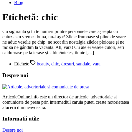
Blog
Etichetă:
chic
Cu siguranta şi tu te numeri printre persoanele care aşteapta cu
entuziasm vremea buna, nu-i aşa? Zilele frumoase şi pline de soare
ne aduc veselie pe chip, ne scot din nostalgia zilelor ploioase şi ne
fac sa ne gândim la vacanta. Ah, vara! Cu ale ei vesele culori, seri
calduroase pe la terase şi…bineînteles, tinute […]
Etichete
beauty
,
chic
,
dresuri
,
sandale
,
vara
Despre noi
ArticoleOnline.info este un director de articole, advertoriale si
comunicate de presa prin intermediul caruia puteti creste notorietatea
afacerii dumneavoastra.
Informatii utile
Despre noi