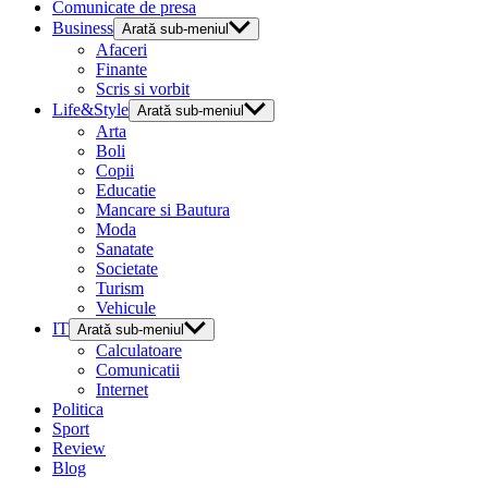
Comunicate de presa
Business
Arată sub-meniul
Afaceri
Finante
Scris si vorbit
Life&Style
Arată sub-meniul
Arta
Boli
Copii
Educatie
Mancare si Bautura
Moda
Sanatate
Societate
Turism
Vehicule
IT
Arată sub-meniul
Calculatoare
Comunicatii
Internet
Politica
Sport
Review
Blog