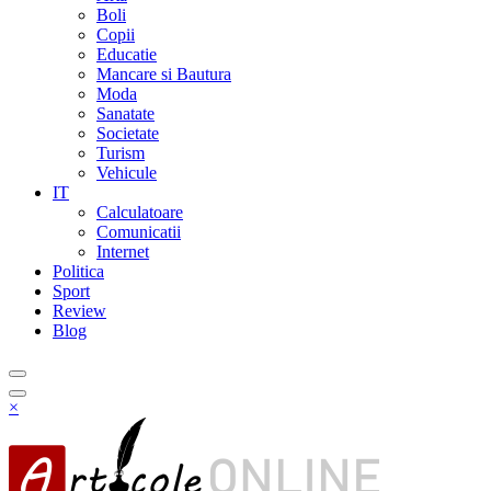
Boli
Copii
Educatie
Mancare si Bautura
Moda
Sanatate
Societate
Turism
Vehicule
IT
Calculatoare
Comunicatii
Internet
Politica
Sport
Review
Blog
×