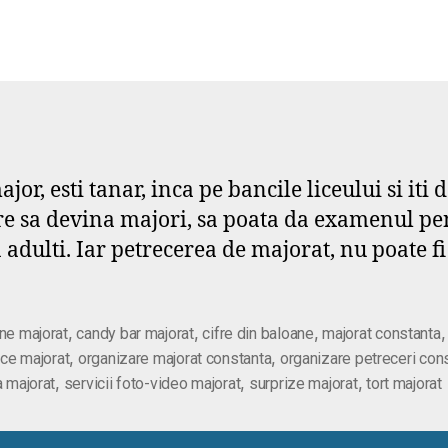
jor, esti tanar, inca pe bancile liceului si it
re sa devina majori, sa poata da examenul pen
 adulti. Iar petrecerea de majorat, nu poate fi
,
,
,
ne majorat
candy bar majorat
cifre din baloane
majorat constanta
,
,
ice majorat
organizare majorat constanta
organizare petreceri con
,
,
,
a majorat
servicii foto-video majorat
surprize majorat
tort majorat