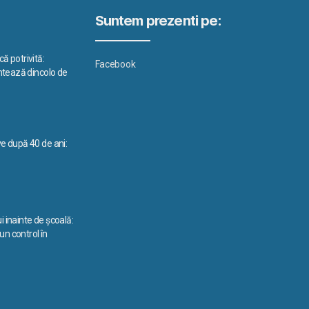
Suntem prezenti pe:
ă potrivită:
Facebook
ontează dincolo de
ve după 40 de ani:
i inainte de școală:
n control în