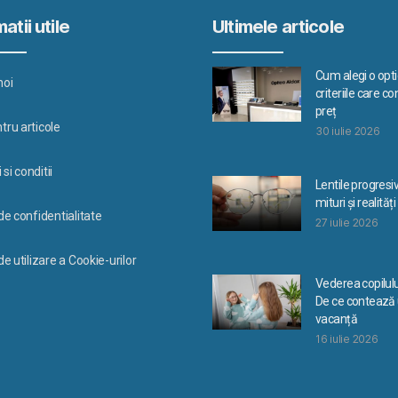
atii utile
Ultimele articole
Cum alegi o optic
noi
criteriile care c
preț
tru articole
30 iulie 2026
si conditii
Lentile progresi
mituri și realități
 de confidentialitate
27 iulie 2026
de utilizare a Cookie-urilor
Vederea copilulu
De ce contează u
vacanță
16 iulie 2026