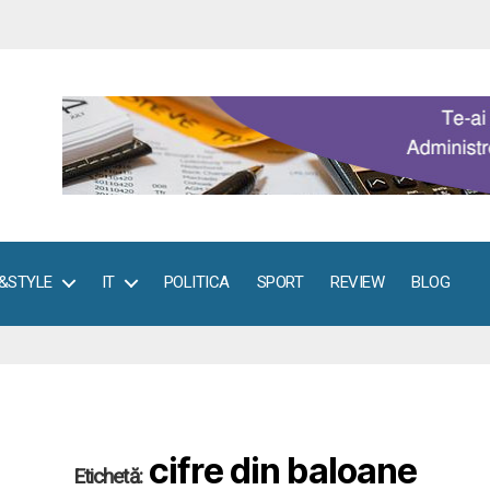
E&STYLE
IT
POLITICA
SPORT
REVIEW
BLOG
cifre din baloane
Etichetă: