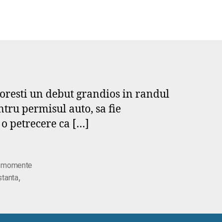
i doresti un debut grandios in randul
tru permisul auto, sa fie
 o petrecere ca […]
,
momente
,
stanta