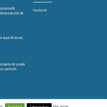
ă potrivită:
Facebook
ontează dincolo de
ve după 40 de ani:
i inainte de școală:
n control în
La început
↑
ii.
Afla detalii
Accept tot
Setari Cookies