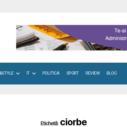
E&STYLE
IT
POLITICA
SPORT
REVIEW
BLOG
ciorbe
Etichetă: