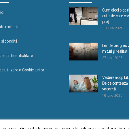
Cum alegi o optic
noi
criteriile care c
preț
tru articole
30 iulie 2026
si conditii
Lentile progresi
mituri și realități
 de confidentialitate
27 iulie 2026
de utilizare a Cookie-urilor
Vederea copilulu
De ce contează u
vacanță
16 iulie 2026
uarea navigării, eşti de acord cu modul de utilizare a acestor informaţ