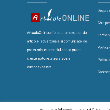
Despre 
Ghid pen
ArticoleOnline.info este un director de
Termeni 
articole, advertoriale si comunicate de
Politica
presa prin intermediul caruia puteti
creste notorietatea afacerii
Politica 
dumneavoastra.
Contact
© 2026
ArticoleOnline.info
Acest site foloseşte cookie-uri. Prin contin