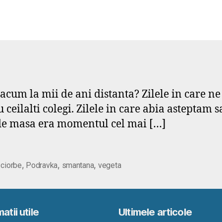
acum la mii de ani distanta? Zilele in care n
 ceilalti colegi. Zilele in care abia asteptam
 de masa era momentul cel mai […]
,
,
,
,
ciorbe
Podravka
smantana
vegeta
atii utile
Ultimele articole