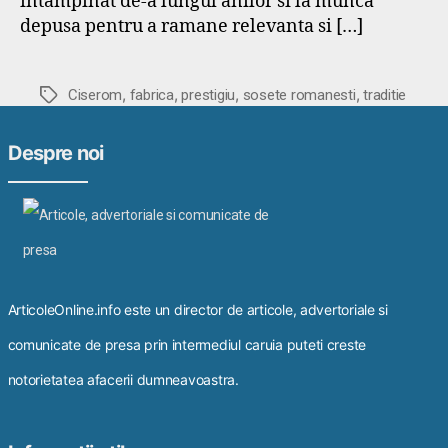
intampinat de-a lungul anilor si la munca
depusa pentru a ramane relevanta si […]
,
,
,
,
Etichete
Ciserom
fabrica
prestigiu
sosete romanesti
traditie
Despre noi
ArticoleOnline.info este un director de articole, advertoriale si
comunicate de presa prin intermediul caruia puteti creste
notorietatea afacerii dumneavoastra.