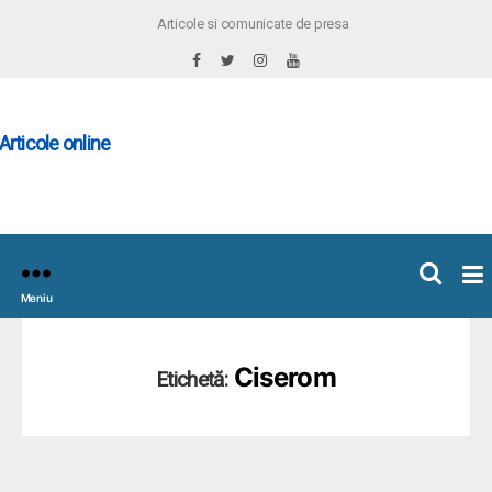
Articole si comunicate de presa
×
icoleOnline.info
Meniu
Ciserom
Etichetă: