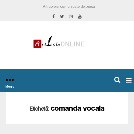
Articole si comunicate de presa
×
icoleOnline.info
Meniu
comanda vocala
Etichetă: