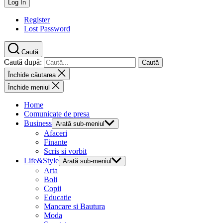
Register
Lost Password
Caută
Caută după:
Închide căutarea
Închide meniul
Home
Comunicate de presa
Business
Arată sub-meniul
Afaceri
Finante
Scris si vorbit
Life&Style
Arată sub-meniul
Arta
Boli
Copii
Educatie
Mancare si Bautura
Moda