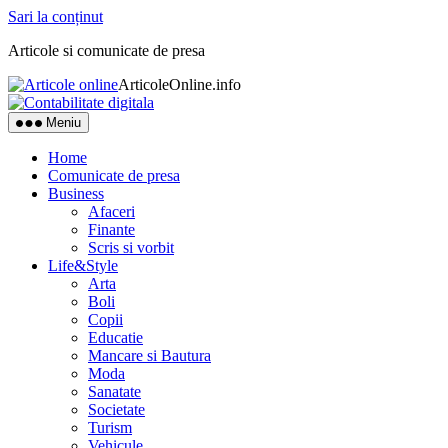
Sari la conținut
Articole si comunicate de presa
ArticoleOnline.info
Meniu
Home
Comunicate de presa
Business
Afaceri
Finante
Scris si vorbit
Life&Style
Arta
Boli
Copii
Educatie
Mancare si Bautura
Moda
Sanatate
Societate
Turism
Vehicule