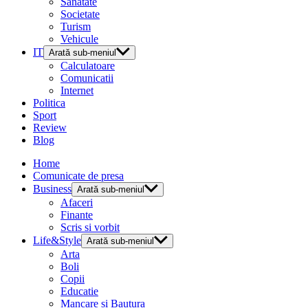
Sanatate
Societate
Turism
Vehicule
IT
Arată sub-meniul
Calculatoare
Comunicatii
Internet
Politica
Sport
Review
Blog
Home
Comunicate de presa
Business
Arată sub-meniul
Afaceri
Finante
Scris si vorbit
Life&Style
Arată sub-meniul
Arta
Boli
Copii
Educatie
Mancare si Bautura