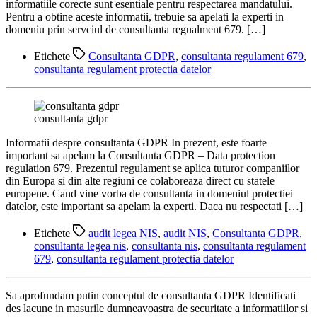
informatiile corecte sunt esentiale pentru respectarea mandatului.
Pentru a obtine aceste informatii, trebuie sa apelati la experti in
domeniu prin servciul de consultanta regualment 679. […]
Etichete
Consultanta GDPR
,
consultanta regulament 679
,
consultanta regulament protectia datelor
consultanta gdpr
Informatii despre consultanta GDPR In prezent, este foarte
important sa apelam la Consultanta GDPR – Data protection
regulation 679. Prezentul regulament se aplica tuturor companiilor
din Europa si din alte regiuni ce colaboreaza direct cu statele
europene. Cand vine vorba de consultanta in domeniul protectiei
datelor, este important sa apelam la experti. Daca nu respectati […]
Etichete
audit legea NIS
,
audit NIS
,
Consultanta GDPR
,
consultanta legea nis
,
consultanta nis
,
consultanta regulament
679
,
consultanta regulament protectia datelor
Sa aprofundam putin conceptul de consultanta GDPR Identificati
des lacune in masurile dumneavoastra de securitate a informatiilor si