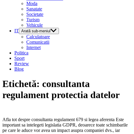
Moda
Sanatate
Societate
Turism
Vehicule
IT
Arată sub-meniul
Calculatoare
Comunicatii
Internet
Politica
Sport
Review
Blog
Etichetă:
consultanta
regulament protectia datelor
Afla tot despre consultanta regulament 679 si legea aferenta Este
important sa intelegeti legislatia GDPR, deoarece toate schimbarile
pe care le aduce vor avea un impact asupra companiei dvs., iar