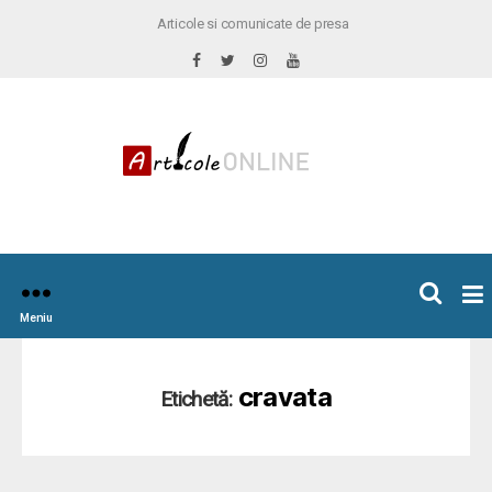
Articole si comunicate de presa
×
icoleOnline.info
Meniu
cravata
Etichetă: