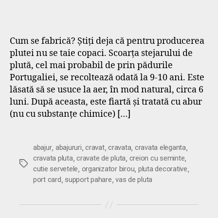
Cum se fabrică? Știți deja că pentru producerea
plutei nu se taie copaci. Scoarța stejarului de
plută, cel mai probabil de prin pădurile
Portugaliei, se recoltează odată la 9-10 ani. Este
lăsată să se usuce la aer, în mod natural, circa 6
luni. După aceasta, este fiartă și tratată cu abur
(nu cu substanțe chimice) […]
,
,
,
,
,
abajur
abajururi
cravat
cravata
cravata eleganta
,
,
,
cravata pluta
cravate de pluta
creion cu seminte
Etichete
,
,
,
cutie servetele
organizator birou
pluta decorative
,
,
port card
support pahare
vas de pluta