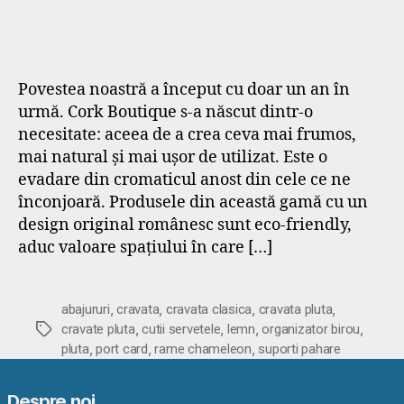
Povestea noastră a început cu doar un an în
urmă. Cork Boutique s-a născut dintr-o
necesitate: aceea de a crea ceva mai frumos,
mai natural și mai ușor de utilizat. Este o
evadare din cromaticul anost din cele ce ne
înconjoară. Produsele din această gamă cu un
design original românesc sunt eco-friendly,
aduc valoare spațiului în care […]
,
,
,
,
abajururi
cravata
cravata clasica
cravata pluta
,
,
,
,
Etichete
cravate pluta
cutii servetele
lemn
organizator birou
,
,
,
pluta
port card
rame chameleon
suporti pahare
Despre noi