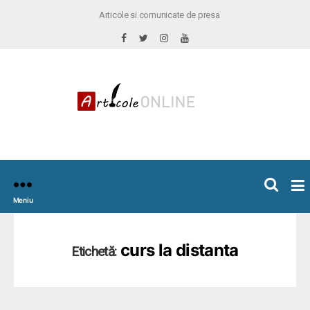
Articole si comunicate de presa
×
icoleOnline.info
Meniu
curs la distanta
Etichetă: