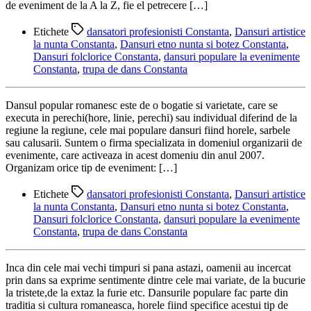
de eveniment de la A la Z, fie el petrecere […]
Etichete
dansatori profesionisti Constanta
,
Dansuri artistice
la nunta Constanta
,
Dansuri etno nunta si botez Constanta
,
Dansuri folclorice Constanta
,
dansuri populare la evenimente
Constanta
,
trupa de dans Constanta
Dansul popular romanesc este de o bogatie si varietate, care se
executa in perechi(hore, linie, perechi) sau individual diferind de la
regiune la regiune, cele mai populare dansuri fiind horele, sarbele
sau calusarii. Suntem o firma specializata in domeniul organizarii de
evenimente, care activeaza in acest domeniu din anul 2007.
Organizam orice tip de eveniment: […]
Etichete
dansatori profesionisti Constanta
,
Dansuri artistice
la nunta Constanta
,
Dansuri etno nunta si botez Constanta
,
Dansuri folclorice Constanta
,
dansuri populare la evenimente
Constanta
,
trupa de dans Constanta
Inca din cele mai vechi timpuri si pana astazi, oamenii au incercat
prin dans sa exprime sentimente dintre cele mai variate, de la bucurie
la tristete,de la extaz la furie etc. Dansurile populare fac parte din
traditia si cultura romaneasca, horele fiind specifice acestui tip de