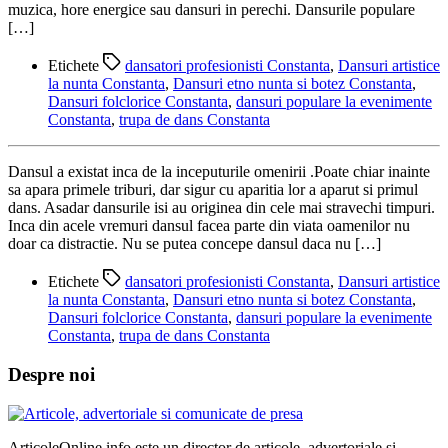
muzica, hore energice sau dansuri in perechi. Dansurile populare
[…]
Etichete
dansatori profesionisti Constanta
,
Dansuri artistice
la nunta Constanta
,
Dansuri etno nunta si botez Constanta
,
Dansuri folclorice Constanta
,
dansuri populare la evenimente
Constanta
,
trupa de dans Constanta
Dansul a existat inca de la inceputurile omenirii .Poate chiar inainte
sa apara primele triburi, dar sigur cu aparitia lor a aparut si primul
dans. Asadar dansurile isi au originea din cele mai stravechi timpuri.
Inca din acele vremuri dansul facea parte din viata oamenilor nu
doar ca distractie. Nu se putea concepe dansul daca nu […]
Etichete
dansatori profesionisti Constanta
,
Dansuri artistice
la nunta Constanta
,
Dansuri etno nunta si botez Constanta
,
Dansuri folclorice Constanta
,
dansuri populare la evenimente
Constanta
,
trupa de dans Constanta
Despre noi
ArticoleOnline.info este un director de articole, advertoriale si