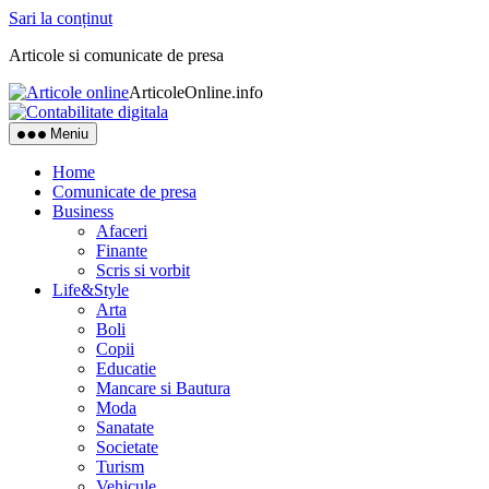
Sari la conținut
Articole si comunicate de presa
ArticoleOnline.info
Meniu
Home
Comunicate de presa
Business
Afaceri
Finante
Scris si vorbit
Life&Style
Arta
Boli
Copii
Educatie
Mancare si Bautura
Moda
Sanatate
Societate
Turism
Vehicule