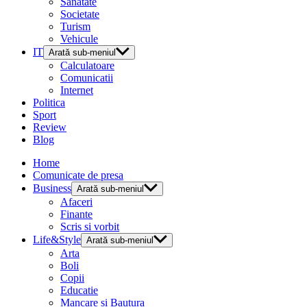
Sanatate
Societate
Turism
Vehicule
IT
Arată sub-meniul
Calculatoare
Comunicatii
Internet
Politica
Sport
Review
Blog
Home
Comunicate de presa
Business
Arată sub-meniul
Afaceri
Finante
Scris si vorbit
Life&Style
Arată sub-meniul
Arta
Boli
Copii
Educatie
Mancare si Bautura