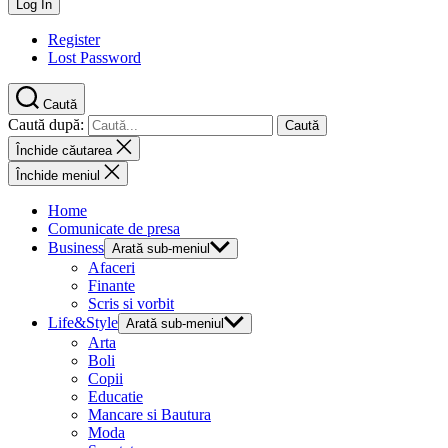
Register
Lost Password
Caută
Caută după:
Închide căutarea
Închide meniul
Home
Comunicate de presa
Business
Arată sub-meniul
Afaceri
Finante
Scris si vorbit
Life&Style
Arată sub-meniul
Arta
Boli
Copii
Educatie
Mancare si Bautura
Moda