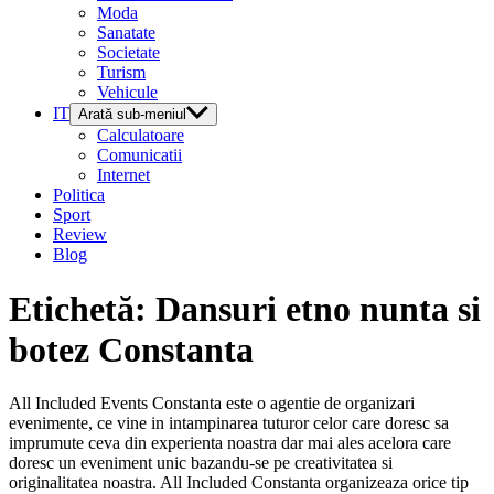
Moda
Sanatate
Societate
Turism
Vehicule
IT
Arată sub-meniul
Calculatoare
Comunicatii
Internet
Politica
Sport
Review
Blog
Etichetă:
Dansuri etno nunta si
botez Constanta
All Included Events Constanta este o agentie de organizari
evenimente, ce vine in intampinarea tuturor celor care doresc sa
imprumute ceva din experienta noastra dar mai ales acelora care
doresc un eveniment unic bazandu-se pe creativitatea si
originalitatea noastra. All Included Constanta organizeaza orice tip