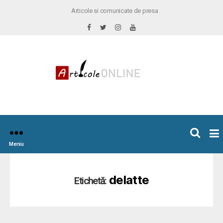
Articole si comunicate de presa
×
icoleOnline.info
Meniu
delatte
Etichetă: