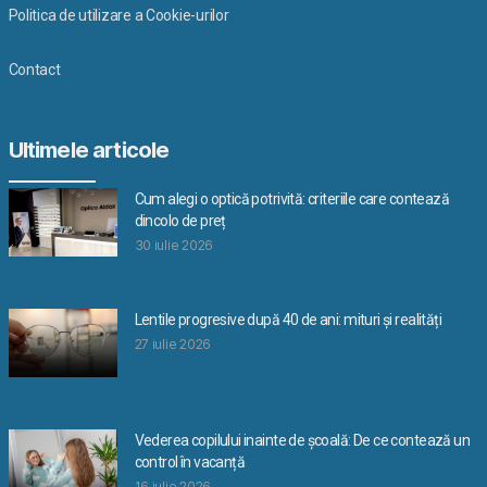
Politica de utilizare a Cookie-urilor
Contact
Ultimele articole
Cum alegi o optică potrivită: criteriile care contează
dincolo de preț
30 iulie 2026
Lentile progresive după 40 de ani: mituri și realități
27 iulie 2026
Vederea copilului inainte de școală: De ce contează un
control în vacanță
16 iulie 2026