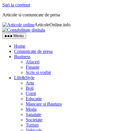
Sari la conținut
Articole si comunicate de presa
ArticoleOnline.info
Meniu
Home
Comunicate de presa
Business
Afaceri
Finante
Scris si vorbit
Life&Style
Arta
Boli
Copii
Educatie
Mancare si Bautura
Moda
Sanatate
Societate
Turism
Vehicule