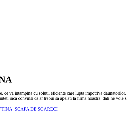
INA
re, ce va intampina cu solutii eficiente care lupta impotriva daunatorilo
teti inca convinsi ca ar trebui sa apelati la firma noastra, dati-ne voie 
FTINA
,
SCAPA DE SOARECI