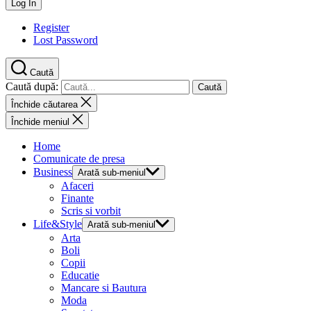
Register
Lost Password
Caută
Caută după:
Închide căutarea
Închide meniul
Home
Comunicate de presa
Business
Arată sub-meniul
Afaceri
Finante
Scris si vorbit
Life&Style
Arată sub-meniul
Arta
Boli
Copii
Educatie
Mancare si Bautura
Moda