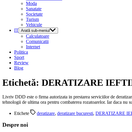
Moda
Sanatate
Societate
Turism
Vehicule
IT
Arată sub-meniul
Calculatoare
Comunicatii
Internet
Politica
Sport
Review
Blog
Etichetă:
DERATIZARE IEFT
Livriv DDD este o firma autorizata in prestarea serviciilor de deratiza
tehnologii de ultima ora pentru combaterea rozatoarelor. Iar daca nu sun
Etichete
deratizare
,
deratizare bucuresti
,
DERATIZARE IE
Despre noi