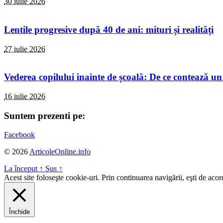
30 iulie 2026
Lentile progresive după 40 de ani: mituri și realități
27 iulie 2026
Vederea copilului inainte de școală: De ce contează un
16 iulie 2026
Suntem prezenti pe:
Facebook
© 2026
ArticoleOnline.info
La început
↑
Sus
↑
Acest site foloseşte cookie-uri. Prin continuarea navigării, eşti de aco
Închide