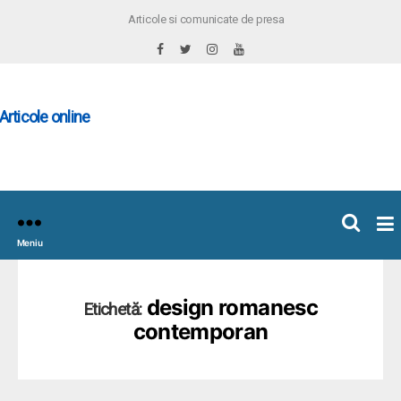
Articole si comunicate de presa
×
icoleOnline.info
Meniu
design romanesc
Etichetă:
contemporan