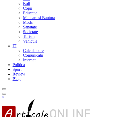
Boli
Copii
Educatie
Mancare si Bautura
Moda
Sanatate
Societate
Turism
Vehicule
IT
Calculatoare
Comunicatii
Internet
Politica
Sport
Review
Blog
×