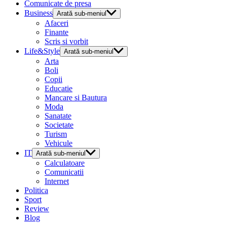
Comunicate de presa
Business
Arată sub-meniul
Afaceri
Finante
Scris si vorbit
Life&Style
Arată sub-meniul
Arta
Boli
Copii
Educatie
Mancare si Bautura
Moda
Sanatate
Societate
Turism
Vehicule
IT
Arată sub-meniul
Calculatoare
Comunicatii
Internet
Politica
Sport
Review
Blog