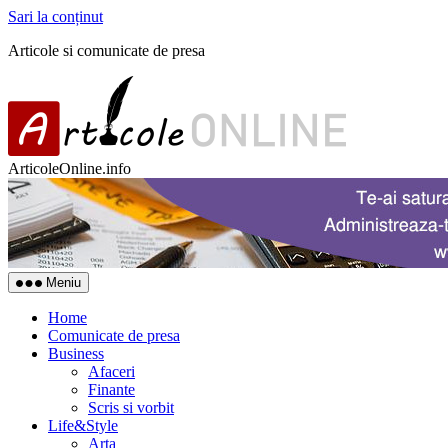
Sari la conținut
Articole si comunicate de presa
ArticoleOnline.info
Meniu
Home
Comunicate de presa
Business
Afaceri
Finante
Scris si vorbit
Life&Style
Arta