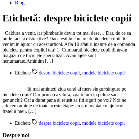
Blog
Etichetă:
despre biciclete copii
Caldura a venit, iar plimbarile devin tot mai dese… Dar, de ce sa
nu le faci si distractive? Daca esti in cautare debiciclete copii, iti
venim in ajutor cu acest articol. Afla 10 sfaturi inainte de a comanda
bicicleta pentru copilul tau! 1. Cumparati biciclete copii dintr-un
magazin de biciclete specializat. Avantajele sunt
nenumarate.Amintim […]
Etichete
despre biciclete copii
,
modele biciclete copii
Iti mai aminteti ziua cand ai mers singur/singura pe
biciclete copii? Dar prima cazatura, zgarietura in palme sau
genunchi? Cat a durat pana ai reusit sa fiti siguri pe voi? Noi ne
aducem aminte de toate aceste etape: eu am invatat cu ajutorul
fratelui meu, […]
Etichete
despre biciclete copii
,
modele biciclete copii
Despre noi