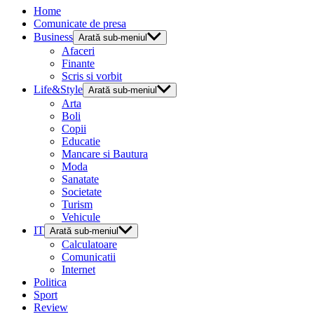
Home
Comunicate de presa
Business
Arată sub-meniul
Afaceri
Finante
Scris si vorbit
Life&Style
Arată sub-meniul
Arta
Boli
Copii
Educatie
Mancare si Bautura
Moda
Sanatate
Societate
Turism
Vehicule
IT
Arată sub-meniul
Calculatoare
Comunicatii
Internet
Politica
Sport
Review