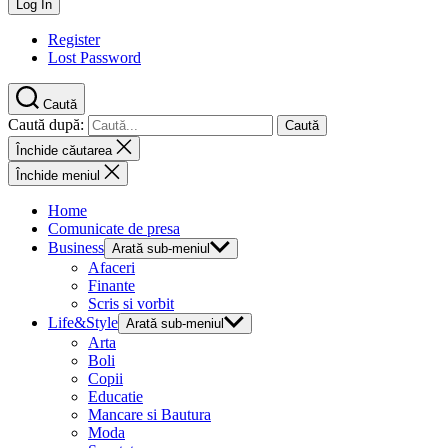
Register
Lost Password
Caută
Caută după:
Închide căutarea
Închide meniul
Home
Comunicate de presa
Business
Arată sub-meniul
Afaceri
Finante
Scris si vorbit
Life&Style
Arată sub-meniul
Arta
Boli
Copii
Educatie
Mancare si Bautura
Moda