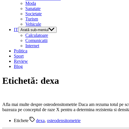
Moda
Sanatate
Societate
Turism
Vehicule
IT
Arată sub-meniul
Calculatoare
Comunicatii
Internet
Politica
Sport
Review
Blog
Etichetă:
dexa
Afla mai multe despre osteodensitometrie Daca am rezuma totul pe scurt
bazeaza pe conceptul de raze X pentru a determina rezistenta si densit
Etichete
dexa
,
osteodensitometrie