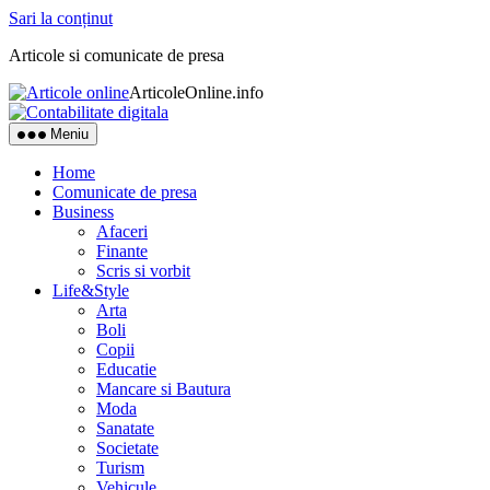
Sari la conținut
Articole si comunicate de presa
ArticoleOnline.info
Meniu
Home
Comunicate de presa
Business
Afaceri
Finante
Scris si vorbit
Life&Style
Arta
Boli
Copii
Educatie
Mancare si Bautura
Moda
Sanatate
Societate
Turism
Vehicule