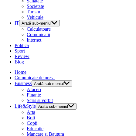
Sanatate
Societate
Turism
Vehicule
IT
Arată sub-meniul
Calculatoare
Comunicatii
Internet
Politica
Sport
Review
Blog
Home
Comunicate de presa
Business
Arată sub-meniul
Afaceri
Finante
Scris si vorbit
Life&Style
Arată sub-meniul
Arta
Boli
Copii
Educatie
Mancare si Bautura