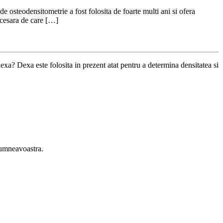
e osteodensitometrie a fost folosita de foarte multi ani si ofera
ecesara de care […]
 dexa? Dexa este folosita in prezent atat pentru a determina densitatea si
 dumneavoastra.