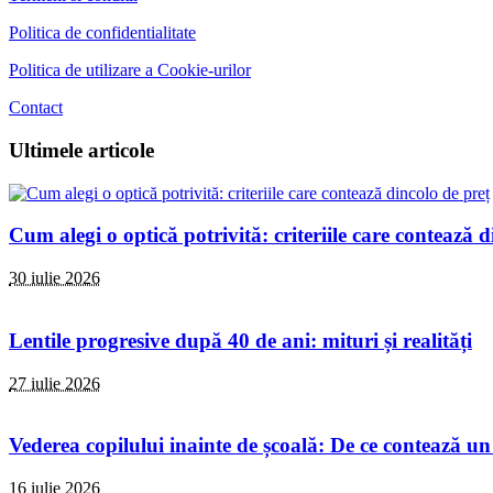
Politica de confidentialitate
Politica de utilizare a Cookie-urilor
Contact
Ultimele articole
Cum alegi o optică potrivită: criteriile care contează d
30 iulie 2026
Lentile progresive după 40 de ani: mituri și realități
27 iulie 2026
Vederea copilului inainte de școală: De ce contează un
16 iulie 2026