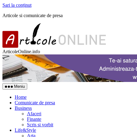
Sari la conținut
Articole si comunicate de presa
ArticoleOnline.info
Meniu
Home
Comunicate de presa
Business
Afaceri
Finante
Scris si vorbit
Life&Style
Arta