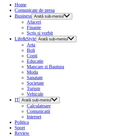
Home
Comunicate de presa
Business
Arată sub-meniul
Afaceri
Finante
Scris si vorbit
Life&Style
Arată sub-meniul
Arta
Boli
Copii
Educatie
Mancare si Bautura
Moda
Sanatate
Societate
Turism
Vehicule
IT
Arată sub-meniul
Calculatoare
Comunicatii
Internet
Politica
Sport
Review