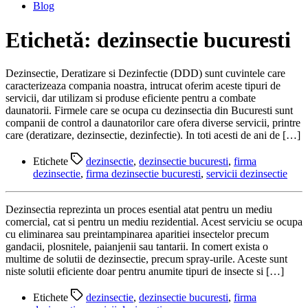
Blog
Etichetă:
dezinsectie bucuresti
Dezinsectie, Deratizare si Dezinfectie (DDD) sunt cuvintele care
caracterizeaza compania noastra, intrucat oferim aceste tipuri de
servicii, dar utilizam si produse eficiente pentru a combate
daunatorii. Firmele care se ocupa cu dezinsectia din Bucuresti sunt
companii de control a daunatorilor care ofera diverse servicii, printre
care (deratizare, dezinsectie, dezinfectie). In toti acesti de ani de […]
Etichete
dezinsectie
,
dezinsectie bucuresti
,
firma
dezinsectie
,
firma dezinsectie bucuresti
,
servicii dezinsectie
Dezinsectia reprezinta un proces esential atat pentru un mediu
comercial, cat si pentru un mediu rezidential. Acest serviciu se ocupa
cu eliminarea sau preintampinarea aparitiei insectelor precum
gandacii, plosnitele, paianjenii sau tantarii. In comert exista o
multime de solutii de dezinsectie, precum spray-urile. Aceste sunt
niste solutii eficiente doar pentru anumite tipuri de insecte si […]
Etichete
dezinsectie
,
dezinsectie bucuresti
,
firma