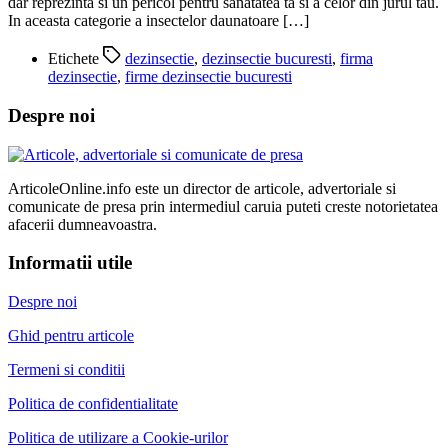
dar reprezinta si un pericol pentru sanatatea ta si a celor din jurul tau.
In aceasta categorie a insectelor daunatoare […]
Etichete
dezinsectie
,
dezinsectie bucuresti
,
firma
dezinsectie
,
firme dezinsectie bucuresti
Despre noi
ArticoleOnline.info este un director de articole, advertoriale si
comunicate de presa prin intermediul caruia puteti creste notorietatea
afacerii dumneavoastra.
Informatii utile
Despre noi
Ghid pentru articole
Termeni si conditii
Politica de confidentialitate
Politica de utilizare a Cookie-urilor