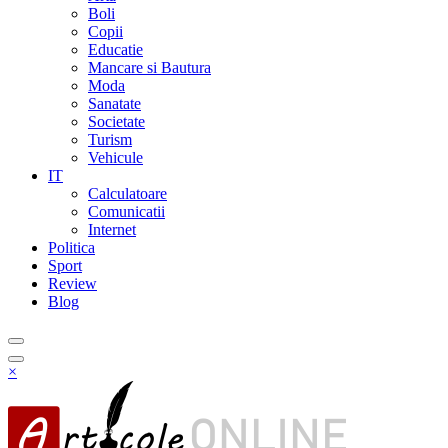
Boli
Copii
Educatie
Mancare si Bautura
Moda
Sanatate
Societate
Turism
Vehicule
IT
Calculatoare
Comunicatii
Internet
Politica
Sport
Review
Blog
×