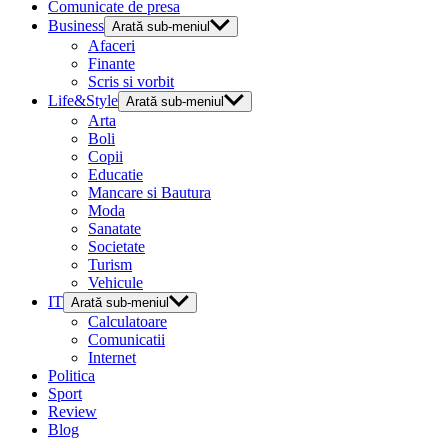
Comunicate de presa
Business
Arată sub-meniul
Afaceri
Finante
Scris si vorbit
Life&Style
Arată sub-meniul
Arta
Boli
Copii
Educatie
Mancare si Bautura
Moda
Sanatate
Societate
Turism
Vehicule
IT
Arată sub-meniul
Calculatoare
Comunicatii
Internet
Politica
Sport
Review
Blog