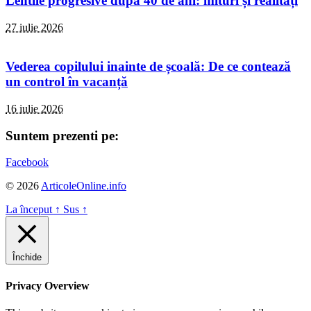
Lentile progresive după 40 de ani: mituri și realități
27 iulie 2026
Vederea copilului inainte de școală: De ce contează
un control în vacanță
16 iulie 2026
Suntem prezenti pe:
Facebook
© 2026
ArticoleOnline.info
La început
↑
Sus
↑
Închide
Privacy Overview