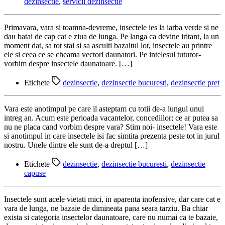
dezinsectie
,
servicii dezinsectie
Primavara, vara si toamna-devreme, insectele ies la iarba verde si ne
dau batai de cap cat e ziua de lunga. Pe langa ca devine iritant, la un
moment dat, sa tot stai si sa asculti bazaitul lor, insectele au printre
ele si ceea ce se cheama vectori daunatori. Pe intelesul tuturor-
vorbim despre insectele daunatoare. […]
Etichete
dezinsectie
,
dezinsectie bucuresti
,
dezinsectie pret
Vara este anotimpul pe care il asteptam cu totii de-a lungul unui
intreg an. Acum este perioada vacantelor, concediilor; ce ar putea sa
nu ne placa cand vorbim despre vara? Stim noi- insectele! Vara este
si anotimpul in care insectele isi fac simtita prezenta peste tot in jurul
nostru. Unele dintre ele sunt de-a dreptul […]
Etichete
dezinsectie
,
dezinsectie bucuresti
,
dezinsectie
capuse
Insectele sunt acele vietati mici, in aparenta inofensive, dar care cat e
vara de lunga, ne bazaie de dimineata pana seara tarziu. Ba chiar
exista si categoria insectelor daunatoare, care nu numai ca te bazaie,