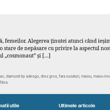
uă, femeilor. Alegerea ținutei atunci când ieș
-o stare de nepăsare cu privire la aspectul no
ul „cosmonaut” și […]
,
,
,
,
,
ac
diamond by adesgo
dres gros
fara cusaturi
maiou
maiou mod
fibra
atii utile
Ultimele articole