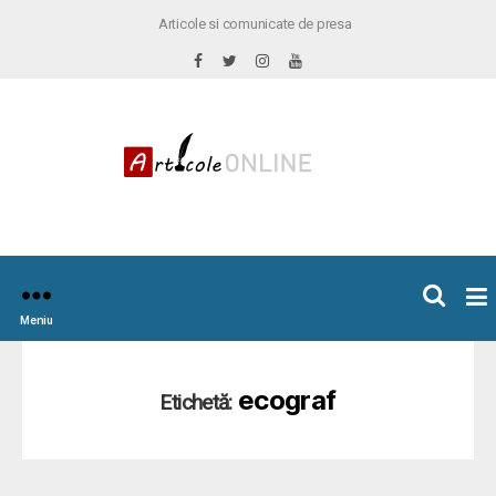
Articole si comunicate de presa
×
icoleOnline.info
Meniu
ecograf
Etichetă: