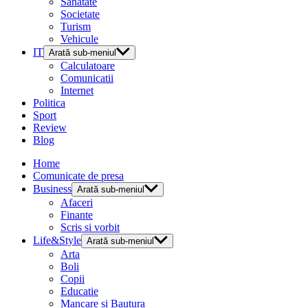
Sanatate
Societate
Turism
Vehicule
IT
Arată sub-meniul
Calculatoare
Comunicatii
Internet
Politica
Sport
Review
Blog
Home
Comunicate de presa
Business
Arată sub-meniul
Afaceri
Finante
Scris si vorbit
Life&Style
Arată sub-meniul
Arta
Boli
Copii
Educatie
Mancare si Bautura