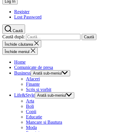
Register
Lost Password
Caută
Caută după:
Închide căutarea
Închide meniul
Home
Comunicate de presa
Business
Arată sub-meniul
Afaceri
Finante
Scris si vorbit
Life&Style
Arată sub-meniul
Arta
Boli
Copii
Educatie
Mancare si Bautura
Moda