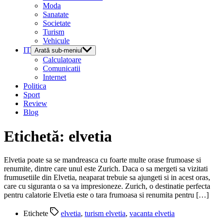
Moda
Sanatate
Societate
Turism
Vehicule
IT
Arată sub-meniul
Calculatoare
Comunicatii
Internet
Politica
Sport
Review
Blog
Etichetă:
elvetia
Elvetia poate sa se mandreasca cu foarte multe orase frumoase si
renumite, dintre care unul este Zurich. Daca o sa mergeti sa vizitati
frumusetiile din Elvetia, neaparat trebuie sa ajungeti si in acest oras,
care cu siguranta o sa va impresioneze. Zurich, o destinatie perfecta
pentru calatorie Elvetia este o tara frumoasa si renumita pentru […]
Etichete
elvetia
,
turism elvetia
,
vacanta elvetia