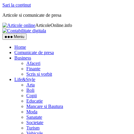
Sari la conținut
Articole si comunicate de presa
ArticoleOnline.info
Meniu
Home
Comunicate de presa
Business
Afaceri
Finante
Scris si vorbit
Life&Style
Arta
Boli
Copii
Educatie
Mancare si Bautura
Moda
Sanatate
Societate
Turism
Vehicule