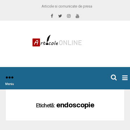
Articole si comunicate de presa
×
icoleOnline.info
Meniu
endoscopie
Etichetă: