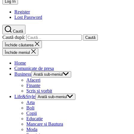
Register
Lost Password
Caută
Caută după:
Închide căutarea
Închide meniul
Home
Comunicate de presa
Business
Arată sub-meniul
Afaceri
Finante
Scris si vorbit
Life&Style
Arată sub-meniul
Arta
Boli
Copii
Educatie
Mancare si Bautura
Moda