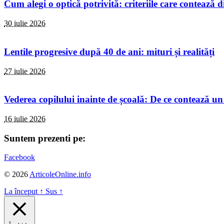
Cum alegi o optică potrivită: criteriile care contează d
30 iulie 2026
Lentile progresive după 40 de ani: mituri și realități
27 iulie 2026
Vederea copilului inainte de școală: De ce contează un
16 iulie 2026
Suntem prezenti pe:
Facebook
© 2026
ArticoleOnline.info
La început
↑
Sus
↑