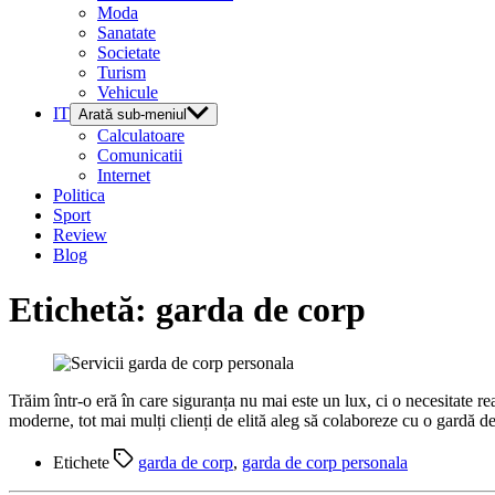
Moda
Sanatate
Societate
Turism
Vehicule
IT
Arată sub-meniul
Calculatoare
Comunicatii
Internet
Politica
Sport
Review
Blog
Etichetă:
garda de corp
Trăim într-o eră în care siguranța nu mai este un lux, ci o necesitate re
moderne, tot mai mulți clienți de elită aleg să colaboreze cu o gardă 
Etichete
garda de corp
,
garda de corp personala