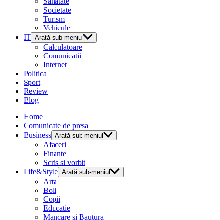
Sanatate
Societate
Turism
Vehicule
IT
Arată sub-meniul
Calculatoare
Comunicatii
Internet
Politica
Sport
Review
Blog
Home
Comunicate de presa
Business
Arată sub-meniul
Afaceri
Finante
Scris si vorbit
Life&Style
Arată sub-meniul
Arta
Boli
Copii
Educatie
Mancare si Bautura