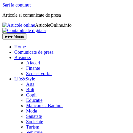
Sari la conținut
Articole si comunicate de presa
ArticoleOnline.info
Meniu
Home
Comunicate de presa
Business
Afaceri
Finante
Scris si vorbit
Life&Style
Arta
Boli
Copii
Educatie
Mancare si Bautura
Moda
Sanatate
Societate
Turism
Vehicule