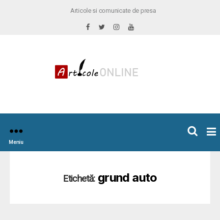
Articole si comunicate de presa
×
icoleOnline.info
Meniu
grund auto
Etichetă: