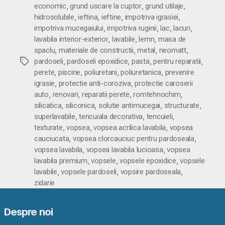
,
,
,
economic
grund uscare la cuptor
grund utilaje
,
,
,
,
hidrosolubile
ieftina
ieftine
impotriva igrasiei
,
,
,
,
impotriva mucegaiului
impotriva ruginii
lac
lacuri
,
,
,
lavabila interior-exterior
lavabile
lemn
masa de
,
,
,
,
spaclu
materiale de constructii
metal
neomatt
,
,
,
,
Etichete
pardoseli
pardoseli epoxidice
pasta
pentru reparatii
,
,
,
,
perete
piscine
poliuretani
poliuretanica
prevenire
,
,
igrasie
protectie anti-coroziva
protectie caroserii
,
,
,
,
auto
renovari
reparatii perete
romtehnochim
,
,
,
,
silicatica
siliconica
solutie antimucegai
structurate
,
,
,
superlavabile
tencuiala decorativa
tencuieli
,
,
,
texturate
vopsea
vopsea acrilica lavabila
vopsea
,
,
cauciucata
vopsea clorcauciuc pentru pardoseala
,
,
vopsea lavabila
vopsea lavabila lucioasa
vopsea
,
,
,
lavabila premium
vopsele
vopsele epoxidice
vopsele
,
,
,
lavabile
vopsele pardoseli
vopsire pardoseala
zidarie
Despre noi