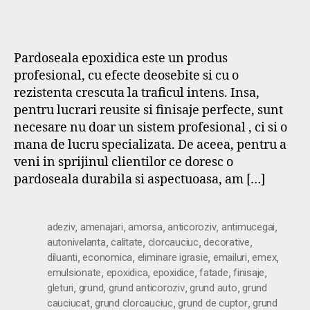
Pardoseala epoxidica este un produs
profesional, cu efecte deosebite si cu o
rezistenta crescuta la traficul intens. Insa,
pentru lucrari reusite si finisaje perfecte, sunt
necesare nu doar un sistem profesional , ci si o
mana de lucru specializata. De aceea, pentru a
veni in sprijinul clientilor ce doresc o
pardoseala durabila si aspectuoasa, am […]
,
,
,
,
,
adeziv
amenajari
amorsa
anticoroziv
antimucegai
,
,
,
,
autonivelanta
calitate
clorcauciuc
decorative
,
,
,
,
,
diluanti
economica
eliminare igrasie
emailuri
emex
,
,
,
,
,
emulsionate
epoxidica
epoxidice
fatade
finisaje
,
,
,
,
gleturi
grund
grund anticoroziv
grund auto
grund
,
,
,
cauciucat
grund clorcauciuc
grund de cuptor
grund