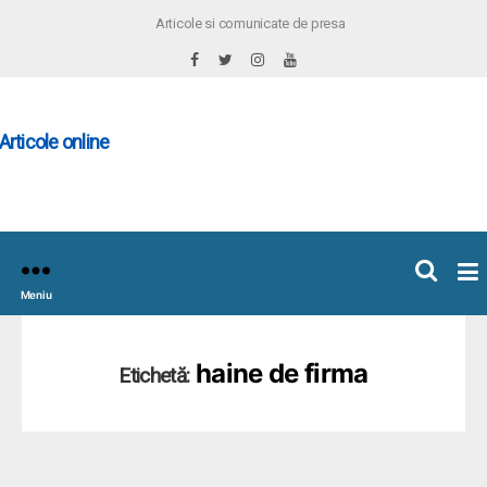
Articole si comunicate de presa
×
icoleOnline.info
Meniu
haine de firma
Etichetă: