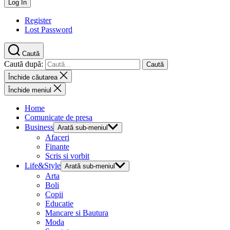
Register
Lost Password
Caută
Caută după:
Închide căutarea
Închide meniul
Home
Comunicate de presa
Business
Arată sub-meniul
Afaceri
Finante
Scris si vorbit
Life&Style
Arată sub-meniul
Arta
Boli
Copii
Educatie
Mancare si Bautura
Moda