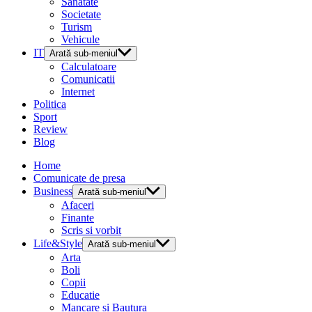
Sanatate
Societate
Turism
Vehicule
IT
Arată sub-meniul
Calculatoare
Comunicatii
Internet
Politica
Sport
Review
Blog
Home
Comunicate de presa
Business
Arată sub-meniul
Afaceri
Finante
Scris si vorbit
Life&Style
Arată sub-meniul
Arta
Boli
Copii
Educatie
Mancare si Bautura