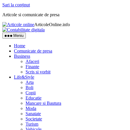
Sari la conținut
Articole si comunicate de presa
ArticoleOnline.info
Meniu
Home
Comunicate de presa
Business
Afaceri
Finante
Scris si vorbit
Life&Style
Arta
Boli
Copii
Educatie
Mancare si Bautura
Moda
Sanatate
Societate
Turism
Vehicule