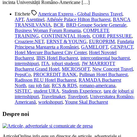
incinta Universității Româno-Americane […]
Etichete
American Express - Global Business Travel
,
APT
,
Asentinel
,
Athénée Palace Hilton Bucharest
,
BANCA
TRANSILVANIA
,
BCR
,
BRD Groupe Societe Generale
,
Business Woman Forum Romania
,
COMPLETE
TRAINING
,
CONTINENTAL Hotels
,
CORE PRESSURE
,
Croaziere.NET
,
ERNST & YOUNG
,
EUROPRIM
,
Fundația
Principesa Margareta a României
,
GAMELOFT
,
GENPACT
,
Hotel Mercure Bucharest City Center
,
Hotel Novotel
Bucharest
,
IBIS Hotel Bucharest‎
,
intercontinental bucharest
,
internshipuri
,
ITA
,
joburi studenti
,
JW MARRIOTT
Bucharest Grand Hotel
,
MICROSOFT
,
New Concept Travel
,
PepsiCo
,
PROCREDIT BANK
,
Pullman Hotel Bucharest
,
Radisson BLU Hotel Bucharest
,
RAMADA Bucharest
North
,
rau job fair
,
RCS & RDS
,
romano-americana
,
SISTEC
,
student URA
,
Students Experience
,
targ de joburi si
internshipuri
,
Travelmaker
,
Travelport
,
Universitatea Româno-
Americană
,
workshopuri
,
Young Skal Bucharest
Despre noi
ArticoleOnline.info este un director de articole, advertoriale si