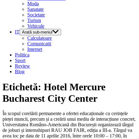
Moda
Sanatate
Societate
Turism
Vehicule
IT
Arată sub-meniul
Calculatoare
Comunicatii
Internet
Politica
Sport
Review
Blog
Etichetă:
Hotel Mercure
Bucharest City Center
În scopul corelării permanente a ofertei educaționale cu cerințele
pieței muncii, precum și a creării unui mediu de interacțiune concret,
Universitatea Româno-Americană din București organizează târgul
de joburi și internshipuri RAU JOB FAIR, ediția a III-a. Târgul va
avea loc pe data de 11 aprilie 2016, între orele 10:00 – 17:00, în