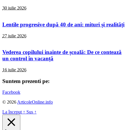
30 iulie 2026
Lentile progresive după 40 de ani: mituri și realități
27 iulie 2026
Vederea copilului inainte de școală: De ce contează
un control în vacanță
16 iulie 2026
Suntem prezenti pe:
Facebook
© 2026
ArticoleOnline.info
La început
↑
Sus
↑