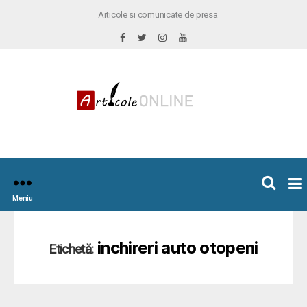
Articole si comunicate de presa
×
icoleOnline.info
Meniu
inchireri auto otopeni
Etichetă: