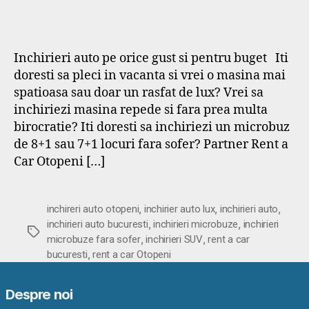
Inchirieri auto pe orice gust si pentru buget Iti
doresti sa pleci in vacanta si vrei o masina mai
spatioasa sau doar un rasfat de lux? Vrei sa
inchiriezi masina repede si fara prea multa
birocratie? Iti doresti sa inchiriezi un microbuz
de 8+1 sau 7+1 locuri fara sofer? Partner Rent a
Car Otopeni […]
,
,
,
inchireri auto otopeni
inchirier auto lux
inchirieri auto
,
,
inchirieri auto bucuresti
inchirieri microbuze
inchirieri
Etichete
,
,
microbuze fara sofer
inchirieri SUV
rent a car
,
bucuresti
rent a car Otopeni
Despre noi