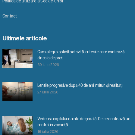
Politica de utilizare a Cookie-urilor
Contact
Ultimele articole
Cum alegi o optică potrivită: criteriile care contează
dincolo de preț
30 iulie 2026
Lentile progresive după 40 de ani: mituri și realități
27 iulie 2026
Vederea copilului inainte de școală: De ce contează un
control în vacanță
16 iulie 2026