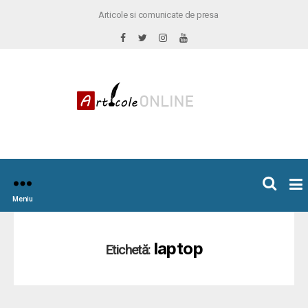
Articole si comunicate de presa
×
icoleOnline.info
Meniu
laptop
Etichetă: