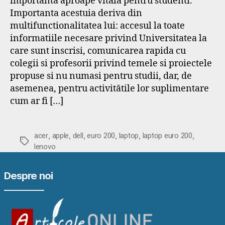
importanta aproape vitala pentru studenti.
Importanta acestuia deriva din
multifunctionalitatea lui: accesul la toate
informatiile necesare privind Universitatea la
care sunt inscrisi, comunicarea rapida cu
colegii si profesorii privind temele si proiectele
propuse si nu numasi pentru studii, dar, de
asemenea, pentru activitătile lor suplimentare
cum ar fi […]
,
,
,
,
,
,
acer
apple
dell
euro 200
laptop
laptop euro 200
Etichete
lenovo
Despre noi