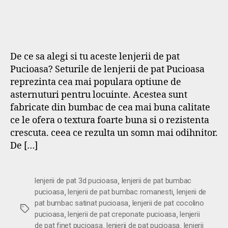
De ce sa alegi si tu aceste lenjerii de pat
Pucioasa? Seturile de lenjerii de pat Pucioasa
reprezinta cea mai populara optiune de
asternuturi pentru locuinte. Acestea sunt
fabricate din bumbac de cea mai buna calitate
ce le ofera o textura foarte buna si o rezistenta
crescuta. ceea ce rezulta un somn mai odihnitor.
De […]
,
lenjerii de pat 3d pucioasa
lenjerii de pat bumbac
,
,
pucioasa
lenjerii de pat bumbac romanesti
lenjerii de
,
pat bumbac satinat pucioasa
lenjerii de pat cocolino
Etichete
,
,
pucioasa
lenjerii de pat creponate pucioasa
lenjerii
,
,
de pat finet pucioasa
lenjerii de pat pucioasa
lenjerii