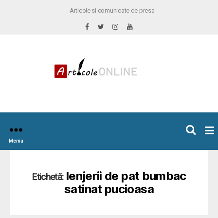
Articole si comunicate de presa
×
icoleOnline.info
Meniu
lenjerii de pat bumbac
Etichetă:
satinat pucioasa