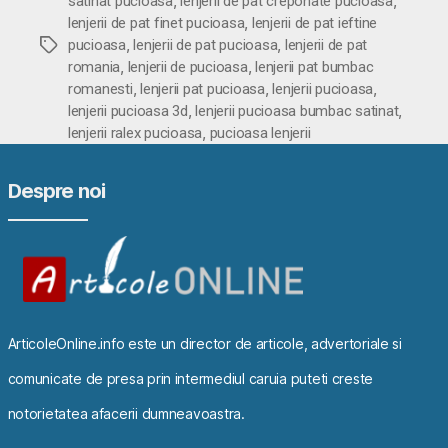
,
,
satinat pucioasa
lenjerii de pat creponate pucioasa
,
lenjerii de pat finet pucioasa
lenjerii de pat ieftine
,
,
Etichete
pucioasa
lenjerii de pat pucioasa
lenjerii de pat
,
,
romania
lenjerii de pucioasa
lenjerii pat bumbac
,
,
,
romanesti
lenjerii pat pucioasa
lenjerii pucioasa
,
,
lenjerii pucioasa 3d
lenjerii pucioasa bumbac satinat
,
lenjerii ralex pucioasa
pucioasa lenjerii
Despre noi
ArticoleOnline.info este un director de articole, advertoriale si
comunicate de presa prin intermediul caruia puteti creste
notorietatea afacerii dumneavoastra.