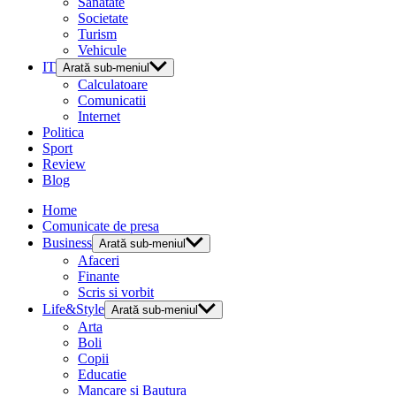
Sanatate
Societate
Turism
Vehicule
IT
Arată sub-meniul
Calculatoare
Comunicatii
Internet
Politica
Sport
Review
Blog
Home
Comunicate de presa
Business
Arată sub-meniul
Afaceri
Finante
Scris si vorbit
Life&Style
Arată sub-meniul
Arta
Boli
Copii
Educatie
Mancare si Bautura