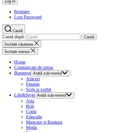
Register
Lost Password
Caută
Caută după:
Închide căutarea
Închide meniul
Home
Comunicate de presa
Business
Arată sub-meniul
Afaceri
Finante
Scris si vorbit
Life&Style
Arată sub-meniul
Arta
Boli
Copii
Educatie
Mancare si Bautura
Moda