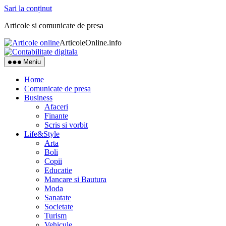
Sari la conținut
Articole si comunicate de presa
ArticoleOnline.info
Meniu
Home
Comunicate de presa
Business
Afaceri
Finante
Scris si vorbit
Life&Style
Arta
Boli
Copii
Educatie
Mancare si Bautura
Moda
Sanatate
Societate
Turism
Vehicule