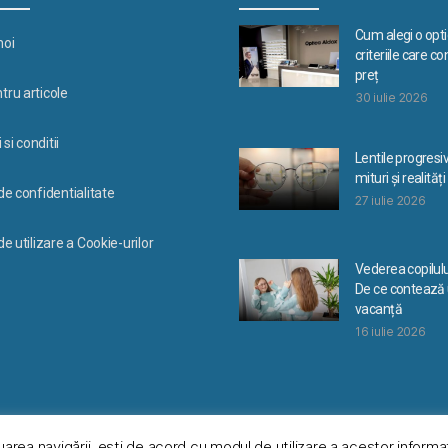
Cum alegi o optic
noi
criteriile care c
preț
tru articole
30 iulie 2026
si conditii
Lentile progresi
mituri și realități
 de confidentialitate
27 iulie 2026
de utilizare a Cookie-urilor
Vederea copilulu
De ce contează u
vacanță
16 iulie 2026
uarea navigării, eşti de acord cu modul de utilizare a acestor informaţ