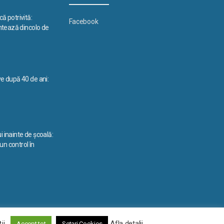
ă potrivită:
Facebook
ontează dincolo de
ve după 40 de ani:
i inainte de școală:
n control în
La început
↑
ii.
Afla detalii
Accept tot
Setari Cookies