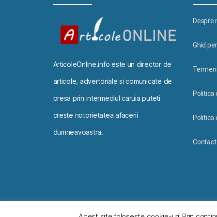
Despre 
Ghid pen
ArticoleOnline.info este un director de
Termeni 
articole, advertoriale si comunicate de
Politica
presa prin intermediul caruia puteti
creste notorietatea afacerii
Politica 
dumneavoastra.
Contact
© 2026
ArticoleOnline.info
Acest site foloseşte cookie-uri. Prin contin