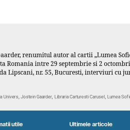
Gaarder, renumitul autor al cartii „Lumea Sofi
zita Romania intre 29 septembrie si 2 octombr
da Lipscani, nr. 55, Bucuresti, interviuri cu jur
,
,
,
ra Univers
Jostein Gaarder
Libraria Carturesti Carusel
Lumea Sofi
atii utile
Ultimele articole