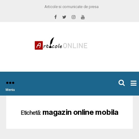
Articole si comunicate de presa
×
icoleOnline.info
Meniu
magazin online mobila
Etichetă: