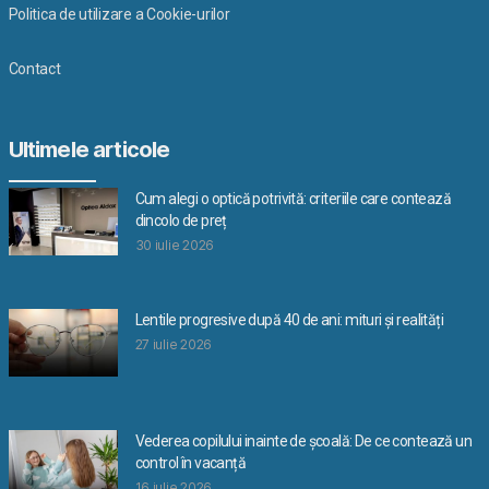
Politica de utilizare a Cookie-urilor
Contact
Ultimele articole
Cum alegi o optică potrivită: criteriile care contează
dincolo de preț
30 iulie 2026
Lentile progresive după 40 de ani: mituri și realități
27 iulie 2026
Vederea copilului inainte de școală: De ce contează un
control în vacanță
16 iulie 2026