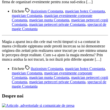
firma de organizari evenimente pentru zona sud-estica […]
Etichete
iluzionism Constanta
,
magician botez Constanta
,
magician Constanta
,
magician evenimente corporate
Constanta
,
magician nunta Constanta
,
magician petreceri copii
Constanta
,
magician petreceri private Constanta
,
spectacol de
magie Constanta
Magia a aparut inca din cele mai vechi timpuri si s-a conturat in
marea civilizatie egipteana unde preotii incercau sa isi demonstreze
originea din zeitati prin realizarea unor trucuri pe care mintea umana
le percepea drept realitate. Cum s-a ajuns la magia moderna? Prin
munca asidua la noi trucuri, la noi iluzii prin diferite aparate […]
Etichete
iluzionism Constanta
,
magician botez Constanta
,
magician Constanta
,
magician evenimente corporate
Constanta
,
magician nunta Constanta
,
magician petreceri copii
Constanta
,
magician petreceri private Constanta
,
spectacol de
magie Constanta
Despre noi