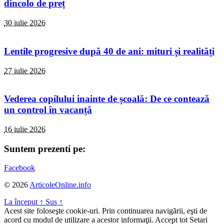
dincolo de preț
30 iulie 2026
Lentile progresive după 40 de ani: mituri și realități
27 iulie 2026
Vederea copilului inainte de școală: De ce contează
un control în vacanță
16 iulie 2026
Suntem prezenti pe:
Facebook
© 2026
ArticoleOnline.info
La început
↑
Sus
↑
Acest site foloseşte cookie-uri. Prin continuarea navigării, eşti de
acord cu modul de utilizare a acestor informaţii.
Accept tot
Setari