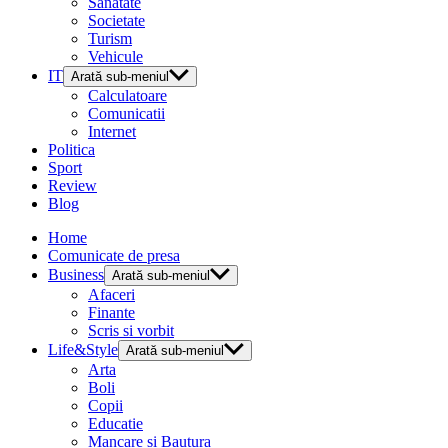
Sanatate
Societate
Turism
Vehicule
IT
Arată sub-meniul
Calculatoare
Comunicatii
Internet
Politica
Sport
Review
Blog
Home
Comunicate de presa
Business
Arată sub-meniul
Afaceri
Finante
Scris si vorbit
Life&Style
Arată sub-meniul
Arta
Boli
Copii
Educatie
Mancare si Bautura