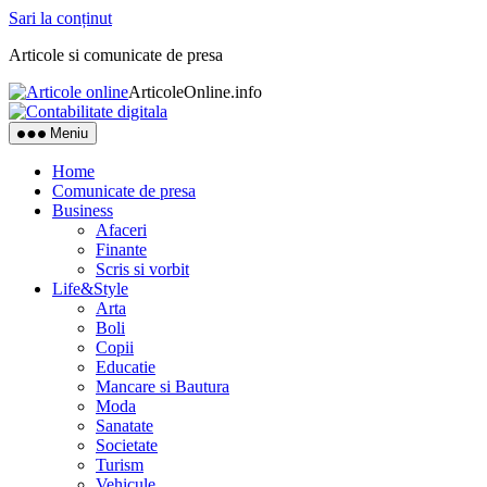
Sari la conținut
Articole si comunicate de presa
ArticoleOnline.info
Meniu
Home
Comunicate de presa
Business
Afaceri
Finante
Scris si vorbit
Life&Style
Arta
Boli
Copii
Educatie
Mancare si Bautura
Moda
Sanatate
Societate
Turism
Vehicule