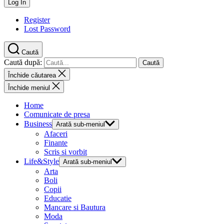
Register
Lost Password
Caută
Caută după:
Închide căutarea
Închide meniul
Home
Comunicate de presa
Business
Arată sub-meniul
Afaceri
Finante
Scris si vorbit
Life&Style
Arată sub-meniul
Arta
Boli
Copii
Educatie
Mancare si Bautura
Moda