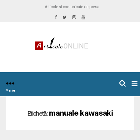
Articole si comunicate de presa
×
icoleOnline.info
Meniu
manuale kawasaki
Etichetă: