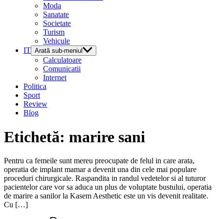
Moda
Sanatate
Societate
Turism
Vehicule
IT
Arată sub-meniul
Calculatoare
Comunicatii
Internet
Politica
Sport
Review
Blog
Etichetă:
marire sani
Pentru ca femeile sunt mereu preocupate de felul in care arata,
operatia de implant mamar a devenit una din cele mai populare
proceduri chirurgicale. Raspandita in randul vedetelor si al tuturor
pacientelor care vor sa aduca un plus de voluptate bustului, operatia
de marire a sanilor la Kasem Aesthetic este un vis devenit realitate.
Cu […]