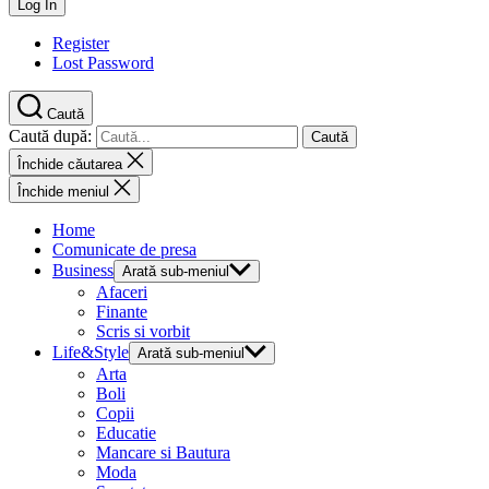
Register
Lost Password
Caută
Caută după:
Închide căutarea
Închide meniul
Home
Comunicate de presa
Business
Arată sub-meniul
Afaceri
Finante
Scris si vorbit
Life&Style
Arată sub-meniul
Arta
Boli
Copii
Educatie
Mancare si Bautura
Moda