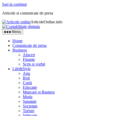
Sari la conținut
Articole si comunicate de presa
ArticoleOnline.info
Meniu
Home
Comunicate de presa
Business
Afaceri
Finante
Scris si vorbit
Life&Style
Arta
Boli
Copii
Educatie
Mancare si Bautura
Moda
Sanatate
Societate
Turism
Vehicule