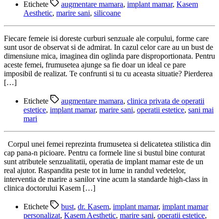
Etichete
augmentare mamara
,
implant mamar
,
Kasem
Aesthetic
,
marire sani
,
silicoane
Fiecare femeie isi doreste curburi senzuale ale corpului, forme care
sunt usor de observat si de admirat. In cazul celor care au un bust de
dimensiune mica, imaginea din oglinda pare disproportionata. Pentru
aceste femei, frumusetea ajunge sa fie doar un ideal ce pare
imposibil de realizat. Te confrunti si tu cu aceasta situatie? Pierderea
[…]
Etichete
augmentare mamara
,
clinica privata de operatii
estetice
,
implant mamar
,
marire sani
,
operatii estetice
,
sani mai
mari
Corpul unei femei reprezinta frumusetea si delicatetea stilistica din
cap pana-n picioare. Pentru ca formele line si bustul bine conturat
sunt atributele senzualitatii, operatia de implant mamar este de un
real ajutor. Raspandita peste tot in lume in randul vedetelor,
interventia de marire a sanilor vine acum la standarde high-class in
clinica doctorului Kasem […]
Etichete
bust
,
dr. Kasem
,
implant mamar
,
implant mamar
personalizat
,
Kasem Aesthetic
,
marire sani
,
operatii estetice
,