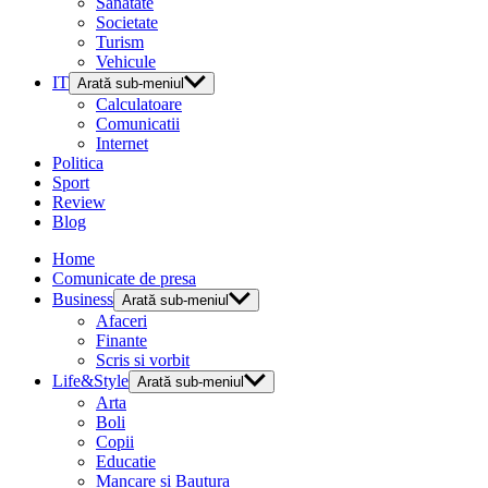
Sanatate
Societate
Turism
Vehicule
IT
Arată sub-meniul
Calculatoare
Comunicatii
Internet
Politica
Sport
Review
Blog
Home
Comunicate de presa
Business
Arată sub-meniul
Afaceri
Finante
Scris si vorbit
Life&Style
Arată sub-meniul
Arta
Boli
Copii
Educatie
Mancare si Bautura