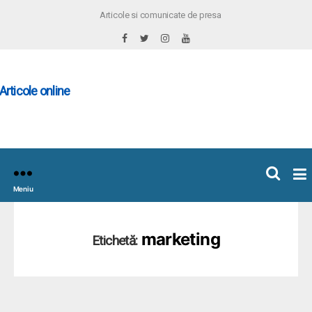
Articole si comunicate de presa
×
icoleOnline.info
Meniu
marketing
Etichetă: