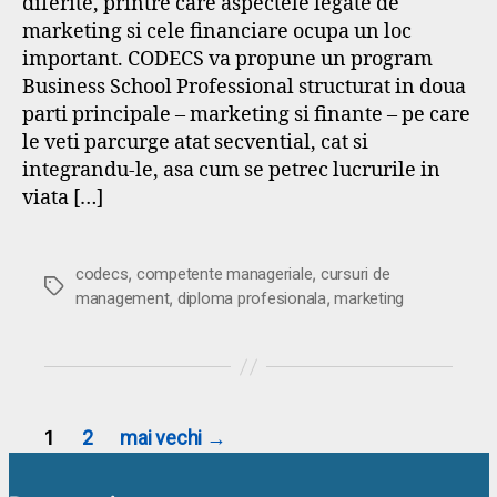
diferite, printre care aspectele legate de
marketing si cele financiare ocupa un loc
important. CODECS va propune un program
Business School Professional structurat in doua
parti principale – marketing si finante – pe care
le veti parcurge atat secvential, cat si
integrandu-le, asa cum se petrec lucrurile in
viata […]
,
,
codecs
competente manageriale
cursuri de
Etichete
,
,
management
diploma profesionala
marketing
Paginație
1
2
mai vechi
→
articole