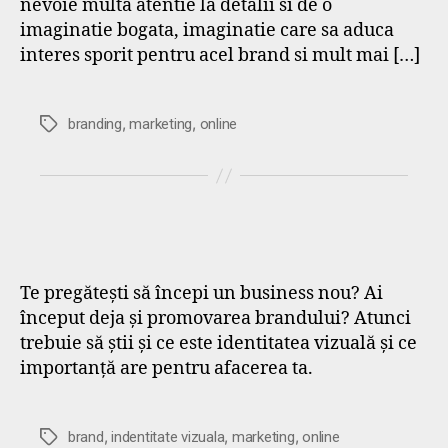
nevoie multa atentie la detalii si de o
imaginatie bogata, imaginatie care sa aduca
interes sporit pentru acel brand si mult mai […]
,
,
Etichete
branding
marketing
online
Te pregătești să începi un business nou? Ai
început deja și promovarea brandului? Atunci
trebuie să știi și ce este identitatea vizuală și ce
importanță are pentru afacerea ta.
,
,
,
Etichete
brand
indentitate vizuala
marketing
online