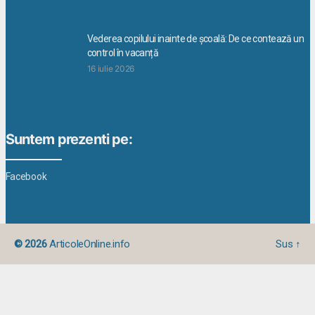
Vederea copilului inainte de școală: De ce contează un
control în vacanță
16 iulie 2026
Suntem prezenti pe:
Facebook
© 2026
ArticoleOnline.info
Sus
↑