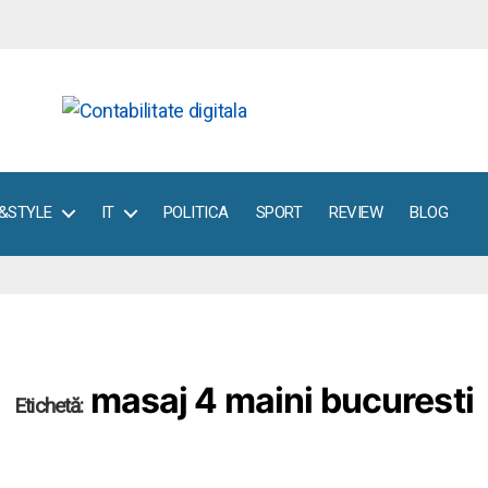
E&STYLE
IT
POLITICA
SPORT
REVIEW
BLOG
masaj 4 maini bucuresti
Etichetă: