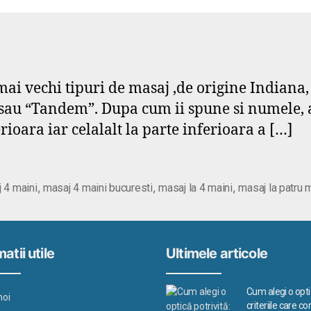
mai vechi tipuri de masaj ,de origine Indiana,
u “Tandem”. Dupa cum ii spune si numele, ace
ioara iar celalalt la parte inferioara a […]
,
,
,
 4 maini
masaj 4 maini bucuresti
masaj la 4 maini
masaj la patru 
atii utile
Ultimele articole
Cum alegi o optic
noi
criteriile care c