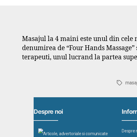
Masajul la 4 maini este unul din cele 
denumirea de “Four Hands Massage” sa
terapeuti, unul lucrand la partea super
masaj
Etichete
Despre noi
Inform
Despre 