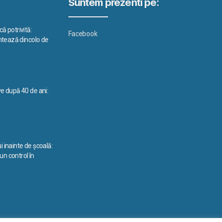
Suntem prezenti pe:
ă potrivită:
Facebook
ontează dincolo de
ve după 40 de ani:
i inainte de școală:
n control în