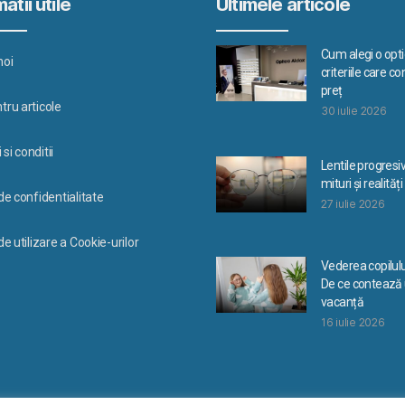
atii utile
Ultimele articole
Cum alegi o optic
noi
criteriile care c
preț
tru articole
30 iulie 2026
si conditii
Lentile progresi
mituri și realități
 de confidentialitate
27 iulie 2026
de utilizare a Cookie-urilor
Vederea copilulu
De ce contează u
vacanță
16 iulie 2026