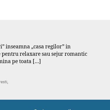
ri” inseamna „casa regilor” in
le pentru relaxare sau sejur romantic
omina pe toata […]
,
resti