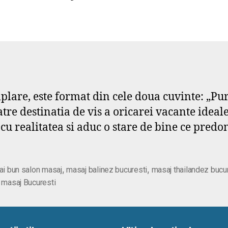
plare, este format din cele doua cuvinte: „Pu
catre destinatia de vis a oricarei vacante idea
 cu realitatea si aduc o stare de bine ce pred
,
,
ai bun salon masaj
masaj balinez bucuresti
masaj thailandez bucu
 masaj Bucuresti