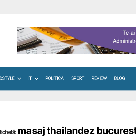
E&STYLE
IT
POLITICA
SPORT
REVIEW
BLOG
masaj thailandez bucurest
tichetă: