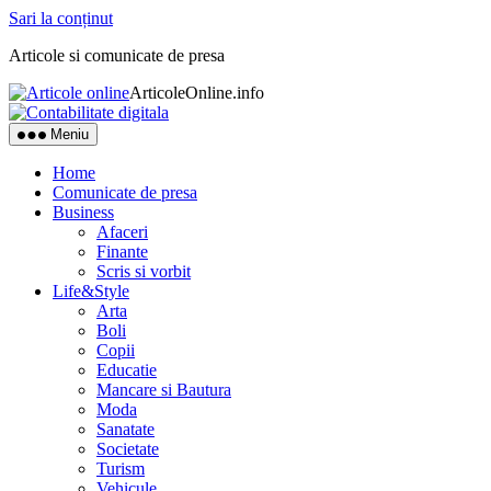
Sari la conținut
Articole si comunicate de presa
ArticoleOnline.info
Meniu
Home
Comunicate de presa
Business
Afaceri
Finante
Scris si vorbit
Life&Style
Arta
Boli
Copii
Educatie
Mancare si Bautura
Moda
Sanatate
Societate
Turism
Vehicule