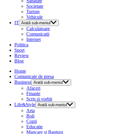
Sanatate
Societate
Turism
Vehicule
IT
Arată sub-meniul
Calculatoare
Comunicatii
Internet
Politica
Sport
Review
Blog
Home
Comunicate de presa
Business
Arată sub-meniul
Afaceri
Finante
Scris si vorbit
Life&Style
Arată sub-meniul
Arta
Boli
Copii
Educatie
Mancare si Bautura