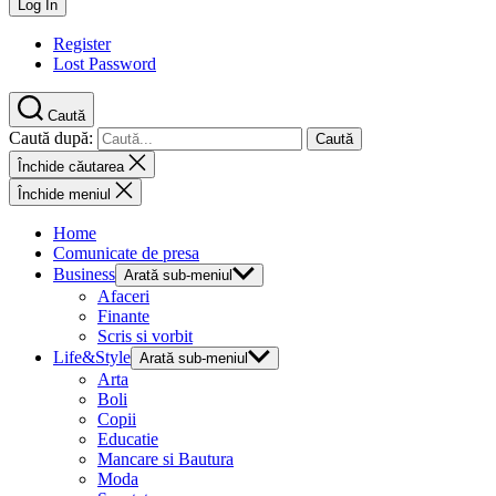
Register
Lost Password
Caută
Caută după:
Închide căutarea
Închide meniul
Home
Comunicate de presa
Business
Arată sub-meniul
Afaceri
Finante
Scris si vorbit
Life&Style
Arată sub-meniul
Arta
Boli
Copii
Educatie
Mancare si Bautura
Moda