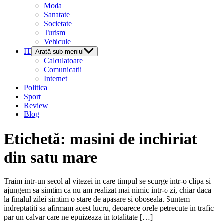
Moda
Sanatate
Societate
Turism
Vehicule
IT
Arată sub-meniul
Calculatoare
Comunicatii
Internet
Politica
Sport
Review
Blog
Etichetă:
masini de inchiriat
din satu mare
Traim intr-un secol al vitezei in care timpul se scurge intr-o clipa si
ajungem sa simtim ca nu am realizat mai nimic intr-o zi, chiar daca
la finalul zilei simtim o stare de apasare si oboseala. Suntem
indreptatiti sa afirmam acest lucru, deoarece orele petrecute in trafic
par un calvar care ne epuizeaza in totalitate […]