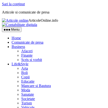
Sari la conținut
Articole si comunicate de presa
ArticoleOnline.info
Meniu
Home
Comunicate de presa
Business
Afaceri
Finante
Scris si vorbit
Life&Style
Arta
Boli
Copii
Educatie
Mancare si Bautura
Moda
Sanatate
Societate
Turism
Vehicule