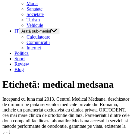
Moda
Sanatate
Societate
Turism
Vehicule
IT
Arată sub-meniul
Calculatoare
Comunicatii
Internet
Politica
Sport
Review
Blog
Etichetă:
medical medsana
Incepand cu luna mai 2013, Centrul Medical Medsana, deschizator
de drumuri pe piata serviciilor medicale private din Romania,
incheie un parteneriat exclusivist cu clinica privata ORTODENT,
cea mai mare clinica de ortodontie din tara. Parteneriatul dintre cele
doua companii faciliteaza abonatilor Medsana accesul la servicii si
metode performante de ortodontie, garantate pe viata, existente la
[…]