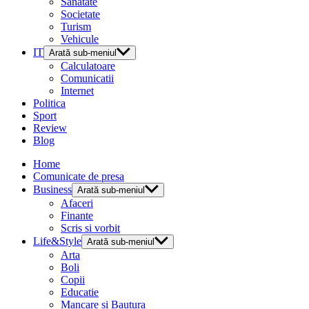
Sanatate
Societate
Turism
Vehicule
IT
Arată sub-meniul
Calculatoare
Comunicatii
Internet
Politica
Sport
Review
Blog
Home
Comunicate de presa
Business
Arată sub-meniul
Afaceri
Finante
Scris si vorbit
Life&Style
Arată sub-meniul
Arta
Boli
Copii
Educatie
Mancare si Bautura