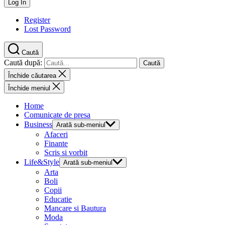
Register
Lost Password
Caută
Caută după:
Închide căutarea
Închide meniul
Home
Comunicate de presa
Business
Arată sub-meniul
Afaceri
Finante
Scris si vorbit
Life&Style
Arată sub-meniul
Arta
Boli
Copii
Educatie
Mancare si Bautura
Moda