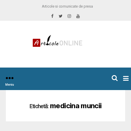
Articole si comunicate de presa
×
icoleOnline.info
Meniu
medicina muncii
Etichetă: