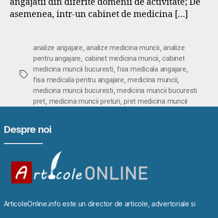
angajatii din diferite domenii de activitate; De
asemenea, intr-un cabinet de medicina […]
,
,
analize angajare
analize medicina muncii
analize
,
,
pentru angajare
cabinet medicina muncii
cabinet
,
,
medicina muncii bucuresti
fisa medicala angajare
Etichete
,
,
fisa medicala pentru angajare
medicina muncii
,
medicina muncii bucuresti
medicina muncii bucuresti
,
,
pret
medicina muncii preturi
pret medicina muncii
Despre noi
ArticoleOnline.info este un director de articole, advertoriale si