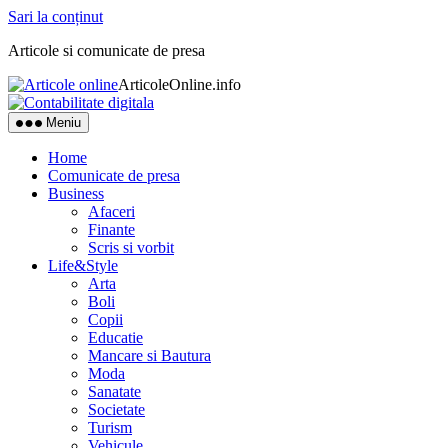
Sari la conținut
Articole si comunicate de presa
ArticoleOnline.info
Meniu
Home
Comunicate de presa
Business
Afaceri
Finante
Scris si vorbit
Life&Style
Arta
Boli
Copii
Educatie
Mancare si Bautura
Moda
Sanatate
Societate
Turism
Vehicule