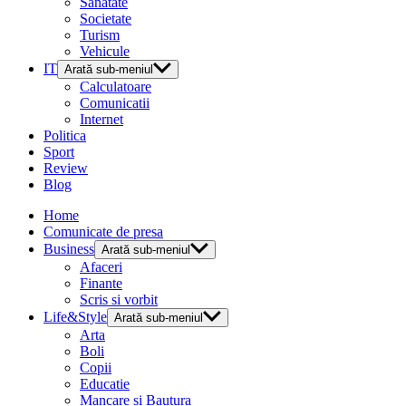
Sanatate
Societate
Turism
Vehicule
IT
Arată sub-meniul
Calculatoare
Comunicatii
Internet
Politica
Sport
Review
Blog
Home
Comunicate de presa
Business
Arată sub-meniul
Afaceri
Finante
Scris si vorbit
Life&Style
Arată sub-meniul
Arta
Boli
Copii
Educatie
Mancare si Bautura