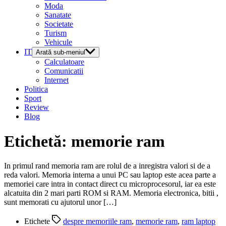
Moda
Sanatate
Societate
Turism
Vehicule
IT
Arată sub-meniul
Calculatoare
Comunicatii
Internet
Politica
Sport
Review
Blog
Etichetă:
memorie ram
In primul rand memoria ram are rolul de a inregistra valori si de a
reda valori. Memoria interna a unui PC sau laptop este acea parte a
memoriei care intra in contact direct cu microprocesorul, iar ea este
alcatuita din 2 mari parti ROM si RAM. Memoria electronica, bitii ,
sunt memorati cu ajutorul unor […]
Etichete
despre memoriile ram
,
memorie ram
,
ram laptop