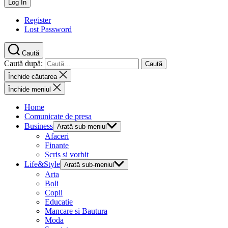
Register
Lost Password
Caută
Caută după:
Închide căutarea
Închide meniul
Home
Comunicate de presa
Business
Arată sub-meniul
Afaceri
Finante
Scris si vorbit
Life&Style
Arată sub-meniul
Arta
Boli
Copii
Educatie
Mancare si Bautura
Moda