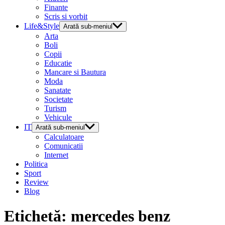
Finante
Scris si vorbit
Life&Style
Arată sub-meniul
Arta
Boli
Copii
Educatie
Mancare si Bautura
Moda
Sanatate
Societate
Turism
Vehicule
IT
Arată sub-meniul
Calculatoare
Comunicatii
Internet
Politica
Sport
Review
Blog
Etichetă:
mercedes benz