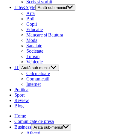
Scris si vorbit
Life&Style
Arată sub-meniul
Arta
Boli
Copii
Educatie
Mancare si Bautura
Moda
Sanatate
Societate
Turism
Vehicule
IT
Arată sub-meniul
Calculatoare
Comunicatii
Internet
Politica
Sport
Review
Blog
Home
Comunicate de presa
Business
Arată sub-meniul
Afaceri