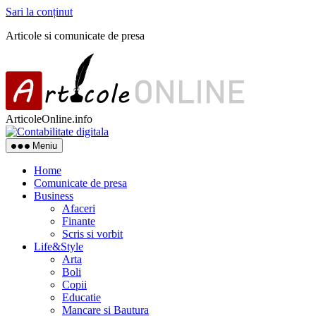
Sari la conținut
Articole si comunicate de presa
ArticoleOnline.info
Meniu
Home
Comunicate de presa
Business
Afaceri
Finante
Scris si vorbit
Life&Style
Arta
Boli
Copii
Educatie
Mancare si Bautura