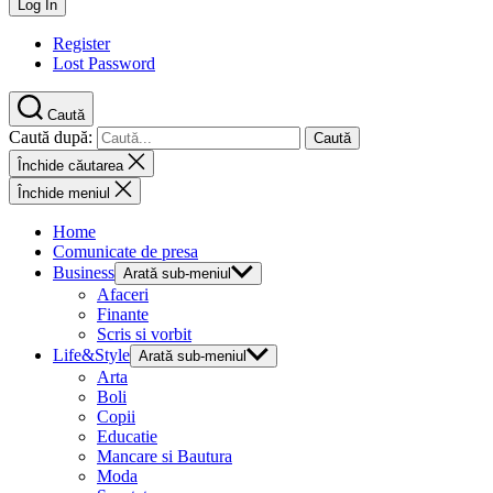
Register
Lost Password
Caută
Caută după:
Închide căutarea
Închide meniul
Home
Comunicate de presa
Business
Arată sub-meniul
Afaceri
Finante
Scris si vorbit
Life&Style
Arată sub-meniul
Arta
Boli
Copii
Educatie
Mancare si Bautura
Moda