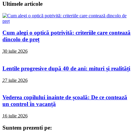
Ultimele articole
Cum alegi o optică potrivită: criteriile care contează
dincolo de preț
30 iulie 2026
Lentile progresive după 40 de ani: mituri și realități
27 iulie 2026
Vederea copilului inainte de școală: De ce contează
un control în vacanță
16 iulie 2026
Suntem prezenti pe: