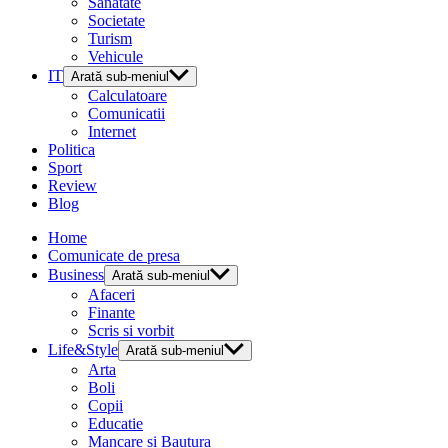
Sanatate
Societate
Turism
Vehicule
IT
Arată sub-meniul
Calculatoare
Comunicatii
Internet
Politica
Sport
Review
Blog
Home
Comunicate de presa
Business
Arată sub-meniul
Afaceri
Finante
Scris si vorbit
Life&Style
Arată sub-meniul
Arta
Boli
Copii
Educatie
Mancare si Bautura