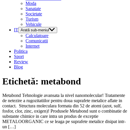
Moda
Sanatate
Societate
Turism
Vehicule
IT
Arată sub-meniul
Calculatoare
Comunicatii
Internet
Politica
Sport
Review
Blog
Etichetă:
metabond
Metabond Tehnologie avansata la nivel nanomolecular! Tratamente
de netezire a rugozitatiilor pentru doua suprafete metalice aflate in
contact. Structura moleculara formata din 52 de atomi (azot, sulf,
fosfor, clor, zinc, oxigen)! Produsele Metabond sunt o combinatie de
substante chimice in care intra un produs de exceptie
METALOORGANIC ce se leaga pe suprafete metalice disipat intr-
un […]