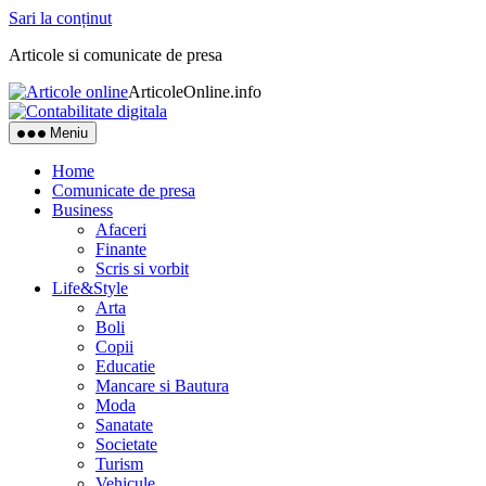
Sari la conținut
Articole si comunicate de presa
ArticoleOnline.info
Meniu
Home
Comunicate de presa
Business
Afaceri
Finante
Scris si vorbit
Life&Style
Arta
Boli
Copii
Educatie
Mancare si Bautura
Moda
Sanatate
Societate
Turism
Vehicule