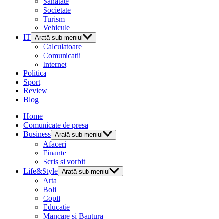
Sanatate
Societate
Turism
Vehicule
IT
Arată sub-meniul
Calculatoare
Comunicatii
Internet
Politica
Sport
Review
Blog
Home
Comunicate de presa
Business
Arată sub-meniul
Afaceri
Finante
Scris si vorbit
Life&Style
Arată sub-meniul
Arta
Boli
Copii
Educatie
Mancare si Bautura