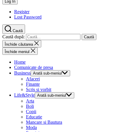
Register
Lost Password
Caută
Caută după:
Închide căutarea
Închide meniul
Home
Comunicate de presa
Business
Arată sub-meniul
Afaceri
Finante
Scris si vorbit
Life&Style
Arată sub-meniul
Arta
Boli
Copii
Educatie
Mancare si Bautura
Moda