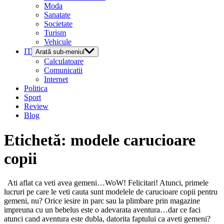
Moda
Sanatate
Societate
Turism
Vehicule
IT
Arată sub-meniul
Calculatoare
Comunicatii
Internet
Politica
Sport
Review
Blog
Etichetă:
modele carucioare
copii
Ati aflat ca veti avea gemeni…WoW! Felicitari! Atunci, primele
lucruri pe care le veti cauta sunt modelele de carucioare copii pentru
gemeni, nu? Orice iesire in parc sau la plimbare prin magazine
impreuna cu un bebelus este o adevarata aventura…dar ce faci
atunci cand aventura este dubla, datorita faptului ca aveti gemeni?