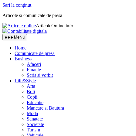
Sari la conținut
Articole si comunicate de presa
ArticoleOnline.info
Meniu
Home
Comunicate de presa
Business
Afaceri
Finante
Scris si vorbit
Life&Style
Arta
Boli
Copii
Educatie
Mancare si Bautura
Moda
Sanatate
Societate
Turism
Vehicule