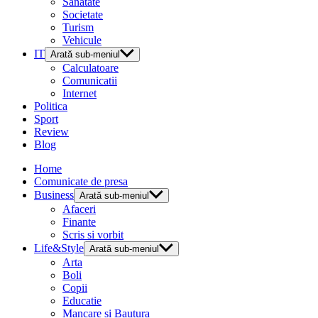
Sanatate
Societate
Turism
Vehicule
IT
Arată sub-meniul
Calculatoare
Comunicatii
Internet
Politica
Sport
Review
Blog
Home
Comunicate de presa
Business
Arată sub-meniul
Afaceri
Finante
Scris si vorbit
Life&Style
Arată sub-meniul
Arta
Boli
Copii
Educatie
Mancare si Bautura