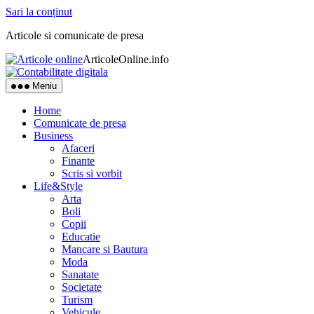
Sari la conținut
Articole si comunicate de presa
ArticoleOnline.info
Meniu
Home
Comunicate de presa
Business
Afaceri
Finante
Scris si vorbit
Life&Style
Arta
Boli
Copii
Educatie
Mancare si Bautura
Moda
Sanatate
Societate
Turism
Vehicule