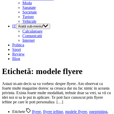
Moda
Sanatate
Societate
Turism
Vehicule
IT
Arată sub-meniul
Calculatoare
Comunicatii
Internet
Politica
Sport
Review
Blog
Etichetă:
modele flyere
Astazi m-am decis sa va vorbesc despre flyere. Am observat ca
foarte multe magazine doresc sa creasca dar nu fac nimic in aceasta
privinta. Exista foarte multe modalitati, trebuie doar sa vrei, sa vii cu
idei noi si sa le pui in aplicare. Te poti face cunoscut prin flyere
ieftine pe care le poti personaliza […]
Etichete
flyere
,
flyere ieftine
,
modele flyere
,
oneprinting
,