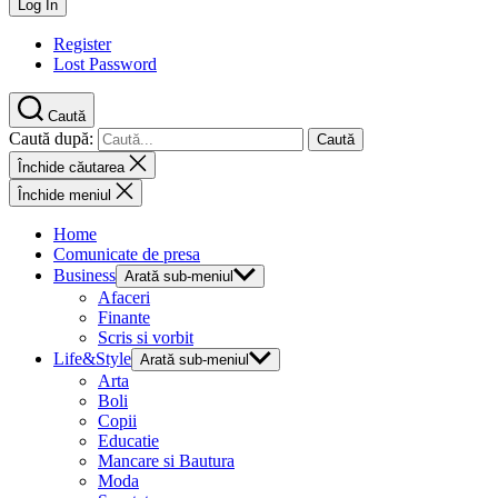
Register
Lost Password
Caută
Caută după:
Închide căutarea
Închide meniul
Home
Comunicate de presa
Business
Arată sub-meniul
Afaceri
Finante
Scris si vorbit
Life&Style
Arată sub-meniul
Arta
Boli
Copii
Educatie
Mancare si Bautura
Moda