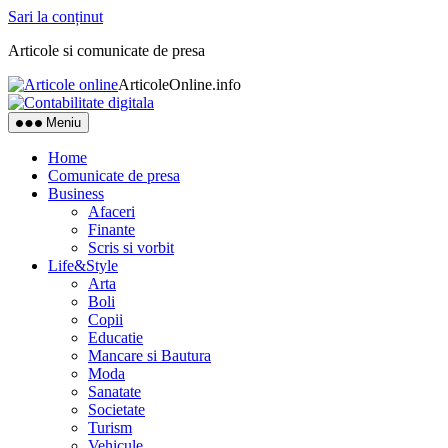
Sari la conținut
Articole si comunicate de presa
ArticoleOnline.info
Meniu
Home
Comunicate de presa
Business
Afaceri
Finante
Scris si vorbit
Life&Style
Arta
Boli
Copii
Educatie
Mancare si Bautura
Moda
Sanatate
Societate
Turism
Vehicule