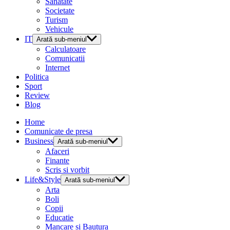
Sanatate
Societate
Turism
Vehicule
IT
Arată sub-meniul
Calculatoare
Comunicatii
Internet
Politica
Sport
Review
Blog
Home
Comunicate de presa
Business
Arată sub-meniul
Afaceri
Finante
Scris si vorbit
Life&Style
Arată sub-meniul
Arta
Boli
Copii
Educatie
Mancare si Bautura