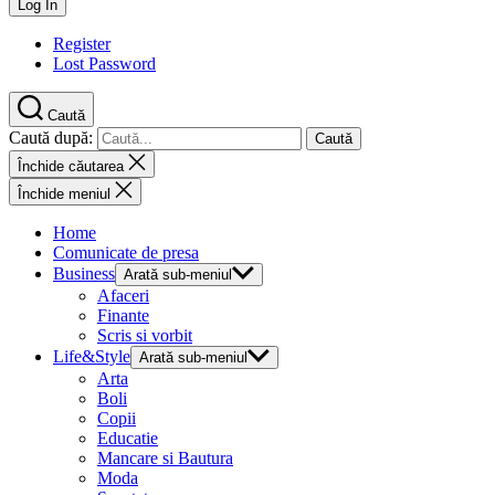
Register
Lost Password
Caută
Caută după:
Închide căutarea
Închide meniul
Home
Comunicate de presa
Business
Arată sub-meniul
Afaceri
Finante
Scris si vorbit
Life&Style
Arată sub-meniul
Arta
Boli
Copii
Educatie
Mancare si Bautura
Moda