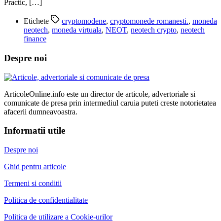
Practic, […]
Etichete
cryptomodene
,
cryptomonede romanesti.
,
moneda
neotech
,
moneda virtuala
,
NEOT
,
neotech crypto
,
neotech
finance
Despre noi
ArticoleOnline.info este un director de articole, advertoriale si
comunicate de presa prin intermediul caruia puteti creste notorietatea
afacerii dumneavoastra.
Informatii utile
Despre noi
Ghid pentru articole
Termeni si conditii
Politica de confidentialitate
Politica de utilizare a Cookie-urilor