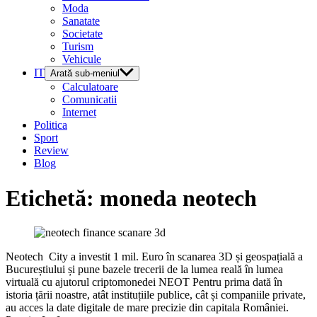
Moda
Sanatate
Societate
Turism
Vehicule
IT
Arată sub-meniul
Calculatoare
Comunicatii
Internet
Politica
Sport
Review
Blog
Etichetă:
moneda neotech
Neotech City a investit 1 mil. Euro în scanarea 3D și geospațială a
Bucureștiului și pune bazele trecerii de la lumea reală în lumea
virtuală cu ajutorul criptomonedei NEOT Pentru prima dată în
istoria țării noastre, atât instituțiile publice, cât și companiile private,
au acces la date digitale de mare precizie din capitala României.